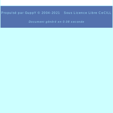
Propulsé par GuppY
© 2004-2021
Sous Licence Libre CeCILL
Document généré en 0.08 seconde