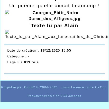
Un poème qu'elle aimait beaucoup !
Texte lu par Alain
Date de création :
18/12/2025 15:05
Catégorie :
-
Page lue
819 fois
Propulsé par GuppY
© 2004-2021
Sous Licence Libre CeCILL
Document généré en 0.08 seconde