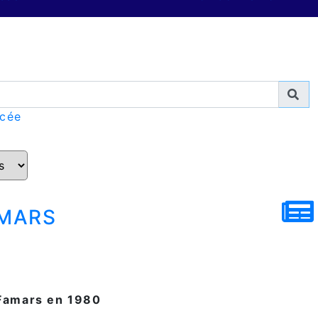
ncée
amars
 Famars en 1980