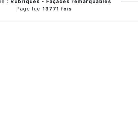
ie :
Rubriques - Façades remarquables
Page lue
13771 fois