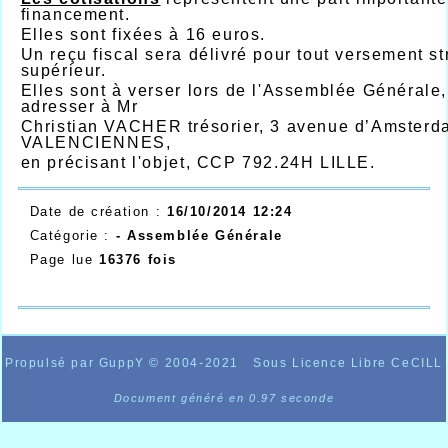
financement.
Elles sont fixées à 16 euros.
Un reçu fiscal sera délivré pour tout versement st
supérieur.
Elles sont à verser lors de l'Assemblée Générale,
adresser à Mr
Christian VACHER trésorier, 3 avenue d’Amster
VALENCIENNES,
en précisant l'objet, CCP 792.24H LILLE.
Date de création :
16/10/2014 12:24
Catégorie :
-
Assemblée Générale
Page lue
16376 fois
Propulsé par GuppY
© 2004-2021
Sous Licence Libre CeCILL
Document généré en 0.97 seconde