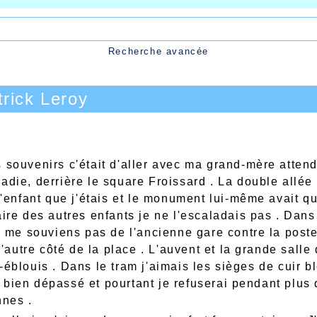
Recherche avancée
rick Leroy
 souvenirs c'était d'aller avec ma grand-mère attend
die, derrière le square Froissard . La double allée 
d'enfant que j'étais et le monument lui-même avait 
re des autres enfants je ne l'escaladais pas . Dans c
e me souviens pas de l'ancienne gare contre la poste
l'autre côté de la place . L'auvent et la grande salle
éblouis . Dans le tram j'aimais les sièges de cuir ble
ien dépassé et pourtant je refuserai pendant plus d
nnes .