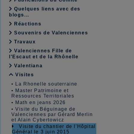
Quelques liens avec des
blogs...
Réactions
Souvenirs de Valenciennes
Travaux
Valenciennes Fille de
l'Escaut et de la Rhônelle
Valentiana
Visites
•
La Rhonelle souterraine
•
Master Patrimoine et
Ressources Territoriales
•
Math en jeans 2026
•
Visite du Béguinage de
Valenciennes par Gérard Merlin
et Alain Cybertowicz
Visite du chantier de l'Hôpital
Général le 3 juin 2015