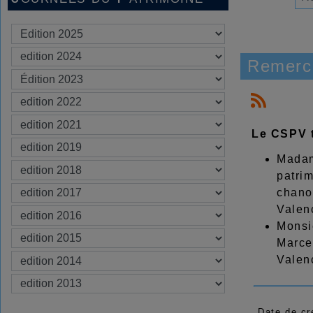
Remerc
Le CSPV t
Madam
patrim
chanoi
Valen
Monsie
Marce
Valen
Date de cr