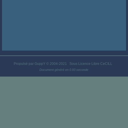
Propulsé par GuppY
© 2004-2021
Sous Licence Libre CeCILL
Document généré en 0.93 seconde