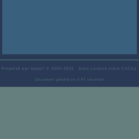
Propulsé par GuppY
© 2004-2021
Sous Licence Libre CeCILL
Document généré en 0.97 seconde