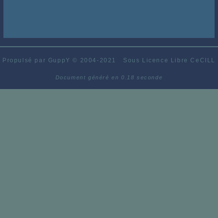
Propulsé par GuppY
© 2004-2021
Sous Licence Libre CeCILL
Document généré en 0.18 seconde