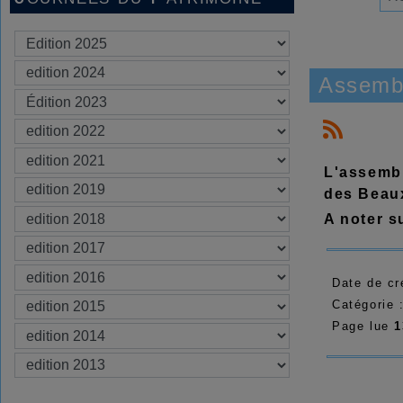
Assemb
L'assembl
des Beaux
A noter s
Date de cr
Catégorie 
Page lue
1