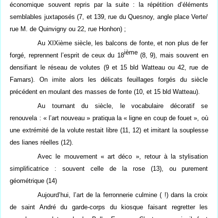
économique souvent repris par la suite : la répétition d’éléments
semblables juxtaposés (7, et 139, rue du Quesnoy, angle place Verte/
rue M. de Quinvigny ou 22, rue Honhon) ;
Au XIXième siècle, les balcons de fonte, et non plus de fer
ième
forgé, reprennent l’esprit de ceux du 18
(8, 9), mais souvent en
densifiant le réseau de volutes (9 et 15 bld Watteau ou 42, rue de
Famars). On imite alors les délicats feuillages forgés du siècle
précédent en moulant des masses de fonte (10, et 15 bld Watteau).
Au tournant du siècle, le vocabulaire décoratif se
renouvela : « l’art nouveau » pratiqua la « ligne en coup de fouet », où
une extrémité de la volute restait libre (11, 12) et imitant la souplesse
des lianes réelles (12).
Avec le mouvement « art déco », retour à la stylisation
simplificatrice : souvent celle de la rose (13), ou purement
géométrique (14)
Aujourd’hui, l’art de la ferronnerie culmine ( !) dans la croix
de saint André du garde-corps du kiosque faisant regretter les