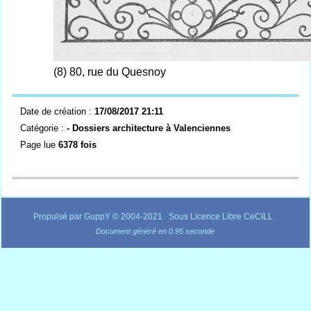
(8) 80, rue du Quesnoy
Date de création :
17/08/2017 21:11
Catégorie :
- Dossiers architecture à Valenciennes
Page lue
6378 fois
Propulsé par GuppY
© 2004-2021
Sous Licence Libre CeCILL
Document généré en 0.95 seconde