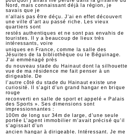
pourquoi j’allais me perdre dans la grisaille du
Nord, mais connaissant déjà la région, je
savais que je
n’allais pas être déçu. J’ai en effet découvert
une ville d’art au passé riche. Les vieux
quartiers sont
restés authentiques et ne sont pas envahis de
touristes. Il y a beaucoup de lieux très
intéressants, voire
uniques en France, comme la salle des
Jésuites de la bibliothèque ou le Béguinage.
J’ai emménagé près
du nouveau stade du Hainaut dont la silhouette
vue de ma résidence me fait penser à un
dirigeable. De
l’autre côté du stade du Hainaut existe une
curiosité. Il s’agit d’un grand hangar en brique
rouge
reconverti en salle de sport et appelé « Palais
des Sports ». Ses dimensions sont
impressionnantes :
100m de long sur 34m de large, d’une seule
portée L’agent immobilier m’avait précisé qu’il
s’agissait d’un
ancien hangar à dirigeable. Intéressant. Je me