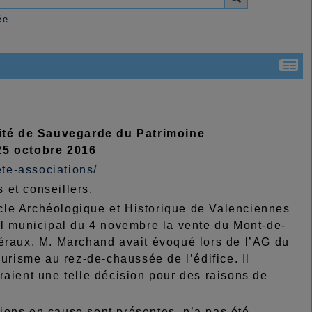
ée
ité de Sauvegarde du Patrimoine
 25 octobre 2016
ete-associations/
 et conseillers,
cle Archéologique et Historique de Valenciennes
il municipal du 4 novembre la vente du Mont-de-
néraux, M. Marchand avait évoqué lors de l’AG du
ourisme au rez-de-chaussée de l’édifice. Il
raient une telle décision pour des raisons de
tions en cause sont présentes n’a pas été