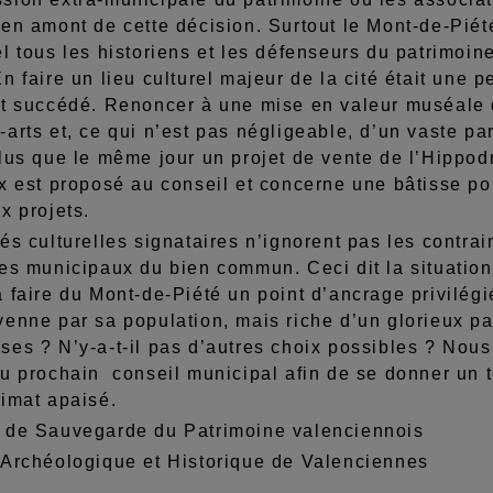
en amont de cette décision. Surtout le Mont-de-Piét
l tous les historiens et les défenseurs du patrimoin
n faire un lieu culturel majeur de la cité était une
nt succédé. Renoncer à une mise en valeur muséale 
arts et, ce qui n’est pas négligeable, d’un vaste p
lus que le même jour un projet de vente de l’Hippod
x est proposé au conseil et concerne une bâtisse pou
x projets.
és culturelles signataires n’ignorent pas les contrai
es municipaux du bien commun. Ceci dit la situation bu
 faire du Mont-de-Piété un point d’ancrage privilégi
enne par sa population, mais riche d’un glorieux pass
es ? N’y-a-t-il pas d’autres choix possibles ? Nous
au prochain conseil municipal afin de se donner un 
limat apaisé.
 de Sauvegarde du Patrimoine valenciennois
 Archéologique et Historique de Valenciennes