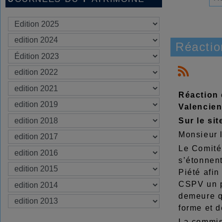
Réactio
Réaction 
Valencien
Sur le sit
Monsieur 
Le Comité
s’étonnent
Piété afi
CSPV un pr
demeure qu
forme et d
La commis