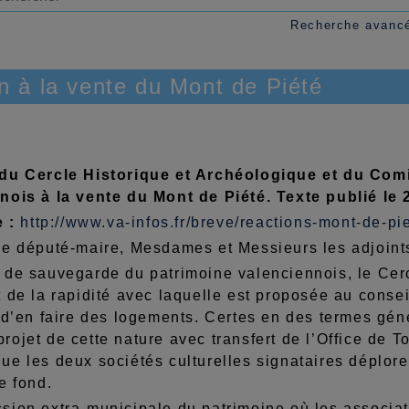
Recherche avanc
n à la vente du Mont de Piété
du Cercle Historique et Archéologique et du Com
nois à la vente du Mont de Piété. Texte publié le
e :
http://www.va-infos.fr/breve/reactions-mont-de-pi
le député-maire, Mesdames et Messieurs les adjoints
 de sauvegarde du patrimoine valenciennois, le Cer
 de la rapidité avec laquelle est proposée au conse
n d’en faire des logements. Certes en des termes gé
ojet de cette nature avec transfert de l’Office de T
e les deux sociétés culturelles signataires déplore
e fond.
sion extra-municipale du patrimoine où les associa