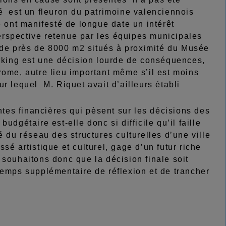
é est un fleuron du patrimoine valenciennois
e ont manifesté de longue date un intérêt
 perspective retenue par les équipes municipales
de près de 8000 m2 situés à proximité du Musée
arking est une décision lourde de conséquences,
rome, autre lieu important même s’il est moins
r lequel M. Riquet avait d’ailleurs établi
ntes financières qui pèsent sur les décisions des
dgétaire est-elle donc si difficile qu’il faille
é du réseau des structures culturelles d’une ville
é artistique et culturel, gage d’un futur riche
 souhaitons donc que la décision finale soit
temps supplémentaire de réflexion et de trancher