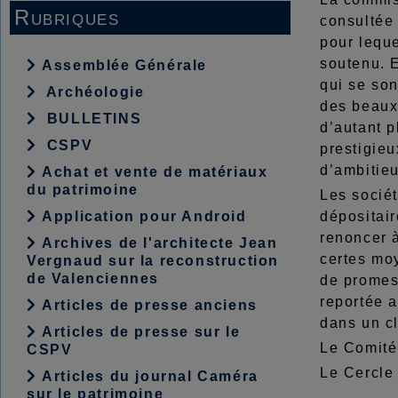
Rubriques
consultée 
pour leque
soutenu. E
Assemblée Générale
qui se so
Archéologie
des beaux-
BULLETINS
d’autant p
CSPV
prestigieu
d’ambitieu
Achat et vente de matériaux
du patrimoine
Les sociét
Application pour Android
dépositair
renoncer à
Archives de l'architecte Jean
certes moy
Vergnaud sur la reconstruction
de Valenciennes
de promess
reportée 
Articles de presse anciens
dans un c
Articles de presse sur le
Le Comité
CSPV
Le Cercle
Articles du journal Caméra
sur le patrimoine