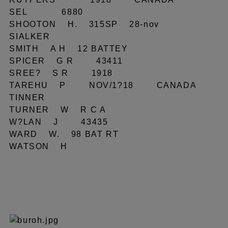
SEL 6880
SHOOTON H. 315SP 28-nov
SIALKER
SMITH A H 12 BATTEY
SPICER G R 43411
SREE? S R 1918
TAREHU P NOV/1?18 CANADA
TINNER
TURNER W R C A
W?LAN J 43435
WARD W. 98 BAT RT
WATSON H