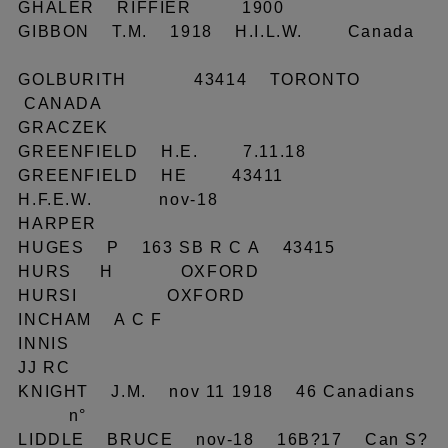
GHALER RIFFIER 1900
GIBBON T.M. 1918 H.I.L.W. Canada
GOLBURITH 43414 TORONTO
CANADA
GRACZEK
GREENFIELD H.E. 7.11.18
GREENFIELD HE 43411
H.F.E.W. nov-18
HARPER
HUGES P 163 SB R C A 43415
HURS H OXFORD
HURSI OXFORD
INCHAM A C F
INNIS
JJ RC
KNIGHT J.M. nov 11 1918 46 Canadians
n°
LIDDLE BRUCE nov-18 16B?17 Can S?