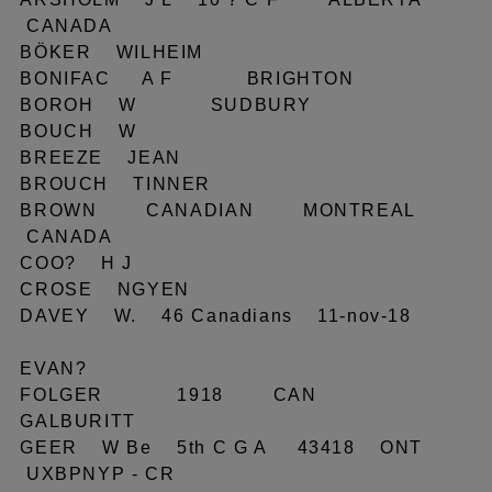
CANADA
BÖKER WILHEIM
BONIFAC A F BRIGHTON
BOROH W SUDBURY
BOUCH W
BREEZE JEAN
BROUCH TINNER
BROWN CANADIAN MONTREAL
CANADA
COO? H J
CROSE NGYEN
DAVEY W. 46 Canadians 11-nov-18
EVAN?
FOLGER 1918 CAN
GALBURITT
GEER W Be 5th C G A 43418 ONT
UXBPNYP - CR