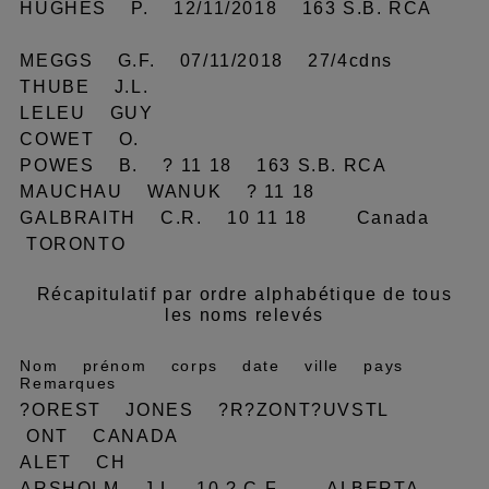
HUGHES P. 12/11/2018 163 S.B. RCA
MEGGS G.F. 07/11/2018 27/4cdns
THUBE J.L.
LELEU GUY
COWET O.
POWES B. ? 11 18 163 S.B. RCA
MAUCHAU WANUK ? 11 18
GALBRAITH C.R. 10 11 18 Canada
TORONTO
Récapitulatif par ordre alphabétique de tous
les noms relevés
Nom prénom corps date ville pays
Remarques
?OREST JONES ?R?ZONT?UVSTL
ONT CANADA
ALET CH
ARSHOLM J L 10 ? C F ALBERTA