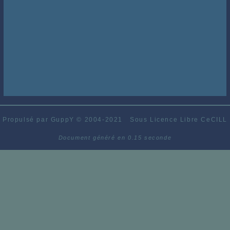
Propulsé par GuppY
© 2004-2021
Sous Licence Libre CeCILL
Document généré en 0.15 seconde