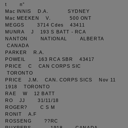
t n°
Mac INNIS D.A. SYDNEY
Mac MEEKEN V. 500 ONT
MEGGS 3714 Cdes 43411
MUNRA J 193 S BATT - RCA
NANTON NATIONAL ALBERTA
CANADA
PARKER R.A.
POWEIL 163 RCA SBR 43417
PRICE C CAN CORPS SIC
TORONTO
PRICE J.M. CAN. CORPS SICS Nov 11
1918 TORONTO
RAE W 12 BATT
RO JJ 31/11/18
ROGER? C S M
RONIT A.F
ROSSENG ??RC
RUYPERS 1918 CANADA