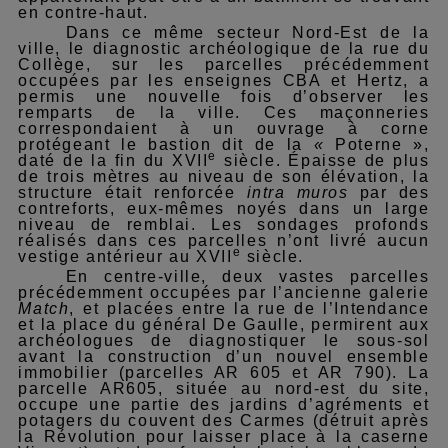
en contre-haut.
Dans ce même secteur Nord-Est de la
ville, le diagnostic archéologique de la rue du
Collège, sur les parcelles précédemment
occupées par les enseignes CBA et Hertz, a
permis une nouvelle fois d’observer les
remparts de la ville. Ces maçonneries
correspondaient à un ouvrage à corne
protégeant le bastion dit de la
«
Poterne »,
e
daté de la fin du XVII
siècle. Épaisse de plus
de trois mètres au niveau de son élévation, la
structure était renforcée
intra muros
par des
contreforts, eux-mêmes noyés dans un large
niveau de remblai. Les sondages profonds
réalisés dans ces parcelles n’ont livré aucun
e
vestige antérieur au XVII
siècle.
En centre-ville, deux vastes parcelles
précédemment occupées par l’ancienne galerie
Match
, et placées entre la rue de l’Intendance
et la place du général De Gaulle, permirent aux
archéologues de diagnostiquer le sous-sol
avant la construction d’un nouvel ensemble
immobilier (parcelles AR 605 et AR 790). La
parcelle AR605, située au nord-est du site,
occupe une partie des jardins d’agréments et
potagers du couvent des Carmes (détruit après
la Révolution pour laisser place à la caserne