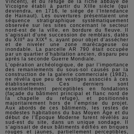
Vincent), et du refuge de la riche abbaye de
Vicoigne établi à partir du XIIIe siècle (qui
deviendra, en 1716, le siège de l’Intendance
de Hainaut). Les ouvertures présentaient une
séquence stratigraphique systématiquement
observée sur les sites concernant le secteur
nord-est de la ville, en bordure du fleuve. Il
s’agissait d’une succession de remblais, datés
e
e
du XIII
au XIX
s, ayant pour objet d’assécher
et de niveler une zone marécageuse ou
inondable. La parcelle AR 790 était occupée
par un quartier d’habitation ancien, disparu peu
après la seconde Guerre Mondiale.
L’opération archéologique, de par l’importance
des remaniements du sous-sol causés par la
construction de la galerie commerciale (1982),
ne révéla que peu de vestiges associés à ces
établissements. Ces derniers sont
essentiellement perceptibles en fondations
(façade du bâtiment principal et flanc nord de
la chapelle du refuge), et positionnés
majoritairement hors de l’emprise du projet.
Aux abords de ces bâtiments, les restes de
modestes habitations du bas Moyen Âge et du
début de l’Époque Moderne furent révélés au
sud-est du site, dans un unique sondage. Il
s’agissait de deux bâtiments édifiés en briques
rouges et jaunes, partiellement perceptibles,