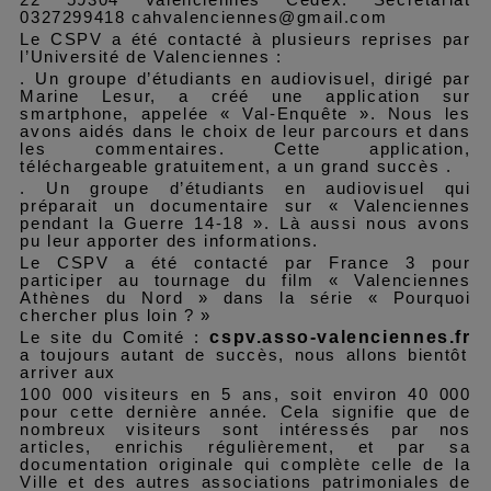
0327299418 cahvalenciennes@gmail.com
Le CSPV a été contacté à plusieurs reprises par
l’Université de Valenciennes :
. Un groupe d’étudiants en audiovisuel, dirigé par
Marine Lesur, a créé une application sur
smartphone, appelée « Val-Enquête ». Nous les
avons aidés dans le choix de leur parcours et dans
les commentaires. Cette application,
téléchargeable gratuitement, a un grand succès .
. Un groupe d’étudiants en audiovisuel qui
préparait un documentaire sur « Valenciennes
pendant la Guerre 14-18 ». Là aussi nous avons
pu leur apporter des informations.
Le CSPV a été contacté par France 3 pour
participer au tournage du film « Valenciennes
Athènes du Nord » dans la série « Pourquoi
chercher plus loin ? »
cspv.asso-valenciennes.fr
Le site du Comité :
a toujours autant de succès,
nous allons
bientôt
arriver au
x
100 000 visiteurs en 5 ans, soit environ 4
0
000
pour cette dernière année. Cela signifie que de
nombreux visiteurs sont intéressés par nos
articles, enrichis régulièrement, et par sa
documentation originale qui complète celle de la
Ville et des autres associations patrimoniales de