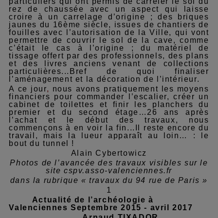
particuliers qui ont permis de carreler le sol du
rez de chaussée avec un aspect qui laisse
croire à un carrelage d’origine ; des briques
jaunes du 16ème siècle, issues de chantiers de
fouilles avec l’autorisation de la Ville, qui vont
permettre de couvrir le sol de la cave, comme
c’était le cas à l’origine ; du matériel de
tissage offert par des professionnels, des plans
et des livres anciens venant de collections
particulières...Bref de quoi finaliser
l’aménagement et la décoration de l’intérieur.
A ce jour
,
nous avons pratiquement les moyens
financiers pour commander l’escalier, créer un
cabinet de toilettes et finir les planchers du
premier et du second étage…26 ans après
l’achat et le début des travaux, nous
commençons à en voir la fin...Il reste encore du
travail, mais la lueur apparaît au loin… : le
bout du tunnel !
Alain Cybertowicz
Photos de l’avancée des travaux visibles sur le
site cspv.asso-valenciennes.fr
dans la rubrique « travaux du 94 rue de Paris »
1
Actualité de l’archéologie à
Valenciennes Septembre 2015 - avril 2017
Arnaud TIXADOR