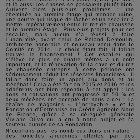
et là aussi les choses se passaient plutôt bien.
Arrivent alors plusieurs problèmes : une
cheminée au premier étage qui menace ruine,
une poutre qui risque de lâcher et un escalier à
mettre impérativement entre le rez de chaussée
et le premier étage...Plusieurs projets pour cet
escalier, mais aucun n’a réussi à faire
l’unanimité, avant celui de Roland Demoulin,
architecte honoraire et nouveau venu dans le
Comité en 2014. Le choix étant fait, il fallait
trouver le financement !
Cet
escalier qui
s’élève de plus de
quatre
mètres a un coût
important, et la rénovation de la cave et du rez
de chaussée entrepris à cette période ont
sérieusement réduit les réserves financières...Il
fallait donc faire un appel aux dons et au
mécénat ! Cela a été fait en 2015 et 2016 et les
adhérents ont bien répondu à cet appel : les
dons et cotisations ont progressé de 50 % et
deux mécènes ont accepté de nous aider : La
chaîne de magasins « L’Incroyable » et la
Fondation d’Entreprise du Crédit Agricole Nord
de France, grâce à sa déléguée générale
Viviane Olivo
qui a cru à notre projet et l’a
soutenu auprès de sa Fondation.
N’oublions pas les nombreux dons en nature :
des tomettes anciennes offertes par des