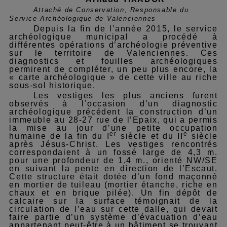
Attaché de Conservation, Responsable du
Service Archéologique de Valenciennes
Depuis la fin de l’année 2015, le service
archéologique municipal a procédé à
différentes opérations d’archéologie préventive
sur le territoire de Valenciennes. Ces
diagnostics et fouilles archéologiques
permirent de compléter, un peu plus encore, la
« carte archéologique » de cette ville au riche
sous-sol historique.
Les vestiges les plus anciens furent
observés à l’occasion d’un diagnostic
archéologique précédent la construction d’un
immeuble au 28-27 rue de l’Epaix, qui a permis
la mise au jour d’une petite occupation
er
e
humaine de la fin du I
siècle et du II
siècle
après Jésus-Christ. Les vestiges rencontrés
correspondaient à un fossé large de 4,3 m.
pour une profondeur de 1,4 m., orienté NW/SE
en suivant la pente en direction de l’Escaut.
Cette structure était dotée d’un fond maçonné
en mortier de tuileau (mortier étanche, riche en
chaux et en brique pilée). Un fin dépôt de
calcaire sur la surface témoignait de la
circulation de l’eau sur cette dalle, qui devait
faire partie d’un système d’évacuation d’eau
appartenant peut-être à un bâtiment se trouvant