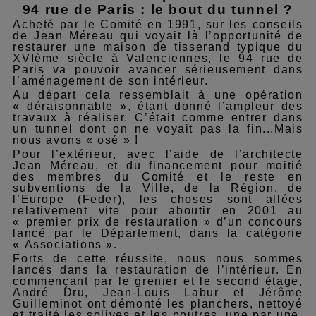
94 rue de Paris : le bout du tunnel ?
Acheté par le Comité en 1991, sur les conseils
de Jean Méreau qui voyait là l’opportunité de
restaurer une maison de tisserand typique du
XVIème siècle à Valenciennes, le 94 rue de
Paris va pouvoir avancer sérieusement dans
l’aménagement de son intérieur.
Au départ cela ressemblait à une opération
« déraisonnable », étant donné l’ampleur des
travaux à réaliser. C’était comme entrer dans
un tunnel dont on ne voyait pas la fin...Mais
nous avons « osé » !
Pour l’extérieur, avec l’aide de
l’
architecte
Jean Méreau,
et du financement pour moitié
des membres du Comité et le reste en
subventions de la Ville, de la Région, de
l’Europe (Feder), les choses sont allées
relativement vite pour aboutir en 2001 au
« premier prix de restauration » d’un concours
lancé par le Département, dans la catégorie
« Associations ».
Forts de cette réussite, nous nous sommes
lancés dans la restauration de l’intérieur. En
commençant par le grenier et le second étage,
André Dru, Jean-Louis Labur et Jérôme
Guilleminot ont démonté les planchers, nettoyé
et traité les solives et les poutres, une par une,