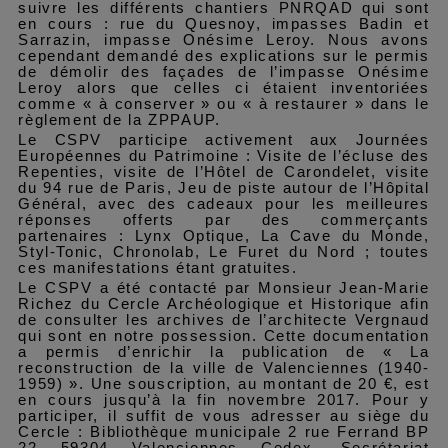
suivre les différents chantiers PNRQAD qui sont
en cours : rue du Quesnoy, impasses Badin et
Sarrazin, impasse Onésime Leroy. Nous avons
cependant demandé des explications sur le permis
de démolir des façades de l’impasse Onésime
Leroy alors que celles ci étaient inventoriées
comme « à conserver » ou « à restaurer » dans le
règlement de la ZPPAUP.
Le CSPV participe activement aux Journées
Européennes du Patrimoine : Visite de l’écluse des
Repenties, visite de l’Hôtel de Carondelet, visite
du 94 rue de Paris, Jeu de piste autour de l’Hôpital
Général, avec des cadeaux pour les meilleures
réponses offerts par des commerçants
partenaires : Lynx Optique, La Cave du Monde,
Styl-Tonic, Chronolab, Le Furet du Nord ; t
outes
ces manifestations étant gratuites.
Le CSPV a été contacté par Monsieur Jean-Marie
Richez du Cercle Archéologique et Historique afin
de consulter les archives de l’architecte Vergnaud
qui sont en notre possession. Cette documentation
a permis d’enrichir la publication de « La
reconstruction de la ville de Valenciennes (1940-
1959) ». Une souscription, au montant de 20 €, est
en cours jusqu’à la fin novembre 2017. Pour y
participer, il suffit de vous adresser au siège du
Cercle : Bibliothèque municipale 2 rue Ferrand BP
22 59304 Valenciennes Cedex. Secrétariat