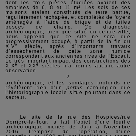
dont les trois pièces étudiées avaient des
emprises de 6, 8 et 11 m². Les sols de ces
maisons étaient constitués de terre battue,
régulièrement rechapée, et complétés de foyers
aménagés à l’aide de brique et de tuiles
posées de champ. Ce diagnostic
archéologique, bien que situé en centre-ville,
nous apprend que ce site ne sera que
progressivement occupé, à partir de la fin du
e
XIV
siècle, après d’importants travaux
d’assèchement de cette zone humide
correspondant aux anciennes rives de l’Escaut.
Le très important impact des constructions des
e
e
XIX
et XX
siècles n’a permis aucune autre
observation
2
archéologique, et les sondages profonds ne
révélèrent rien d’un
portus
carolingien que
l’historiographie locale situe pourtant dans ce
secteur.
Le site de la rue des Hospices/rue
Derrière-la-Tour, a fait l’objet d’une fouille
archéologique menée de Juin à Novembre
2016. L’emprise de l’opération, d’une