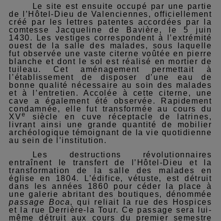
Le site est ensuite occupé par une partie
de l’Hôtel-Dieu de Valenciennes, officiellement
créé par les lettres patentes accordées par la
comtesse Jacqueline de Bavière, le 5 juin
1430. Les vestiges correspondent à l’extrémité
ouest de la salle des malades, sous laquelle
fut observée une vaste citerne voûtée en pierre
blanche et dont le sol est réalisé en mortier de
tuileau. Cet aménagement permettait à
l’établissement de disposer d’une eau de
bonne qualité nécessaire au soin des malades
et à l’entretien. Accolée à cette citerne, une
cave a également été observée. Rapidement
condamnée, elle fut transformée au cours du
e
XV
siècle en cuve réceptacle de latrines,
livrant ainsi une grande quantité de mobilier
archéologique témoignant de la vie quotidienne
au sein de l’institution.
Les destructions révolutionnaires
entraînent le transfert de l’Hôtel-Dieu et la
transformation de la salle des malades en
église en 1804. L’édifice, vétuste, est détruit
dans les années 1860 pour céder la place à
une galerie abritant des boutiques, dénommée
passage Boca
, qui reliait la rue des Hospices
et la rue Derrière-la Tour. Ce passage sera lui-
même détruit aux cours du premier semestre