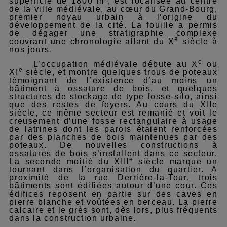
superficie de 1800 m², est localisée au centre
de la ville médiévale, au cœur du Grand-Bourg,
premier noyau urbain à l’origine du
développement de la cité. La fouille a permis
de dégager une stratigraphie complexe
e
couvrant une chronologie allant du X
siècle à
nos jours.
e
L’occupation médiévale débute au X
ou
e
XI
siècle, et montre quelques trous de poteaux
témoignant de l’existence d’au moins un
bâtiment à ossature de bois, et quelques
structures de stockage de type fosse-silo, ainsi
que des restes de foyers. Au cours du XIIe
siècle, ce même secteur est remanié et voit le
creusement d’une fosse rectangulaire à usage
de latrines dont les parois étaient renforcées
par des planches de bois maintenues par des
poteaux. De nouvelles constructions à
ossatures de bois s’installent dans ce secteur.
e
La seconde moitié du XIII
siècle marque un
tournant dans l’organisation du quartier. A
proximité de la rue Derrière-la-Tour, trois
bâtiments sont édifiées autour d’une cour. Ces
édifices reposent en partie sur des caves en
pierre blanche et voûtées en berceau. La pierre
calcaire et le grès sont, dès lors, plus fréquents
dans la construction urbaine.