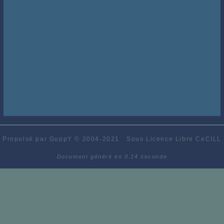
Propulsé par GuppY
© 2004-2021
Sous Licence Libre CeCILL
Document généré en 0.14 seconde