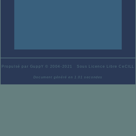
Propulsé par GuppY
© 2004-2021
Sous Licence Libre CeCILL
Document généré en 1.01 secondes