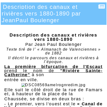
Description des canaux et
rivières vers 1880-1890 par
JeanPaul Boulenger
Description des canaux et rivières
vers 1880-1890
Par Jean Paul Boulenger
Texte tiré de l’ « Almanach de Valenciennes »
de 1882
Il décrit le parcours des canaux et rivières à
l’époque.
La première bifurcation de l'Escaut
prend le nom de
"Rivière Sainte-
Catherine"
à son
entrée en ville.
Elle suit le côté droit de la rue de Famars
et, à hauteur de la place de la
Chaussée, se divise en deux bras :
- Le premier, vers l’ouest est le
« Canal de