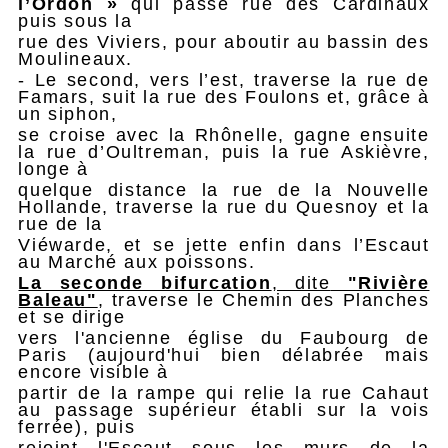
l’Ordon »
qui passe rue des Cardinaux
puis sous la
rue des Viviers, pour aboutir au bassin des
Moulineaux.
- Le second, vers l’est, traverse la rue de
Famars, suit la rue des Foulons et, grâce à
un siphon,
se croise avec la Rhônelle, gagne ensuite
la rue d’Oultreman, puis la rue Askièvre,
longe à
quelque distance la rue de la Nouvelle
Hollande, traverse la rue du Quesnoy et la
rue de la
Viéwarde, et se jette enfin dans l’Escaut
au Marché aux poissons.
La seconde bifurcation
, dite
"Rivière
Baleau"
, traverse le Chemin des Planches
et se dirige
vers l'ancienne église du Faubourg de
Paris (aujourd'hui bien délabrée mais
encore visible à
partir de la rampe qui relie la rue Cahaut
au passage supérieur établi sur la vois
ferrée), puis
rejoint l'Escaut sous les murs de la