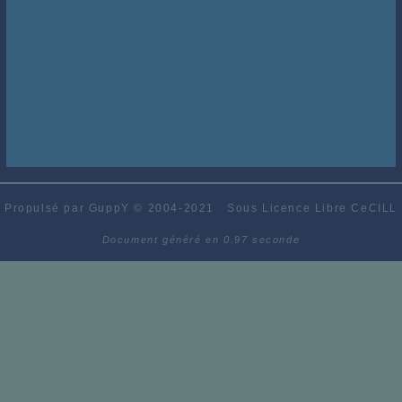
Propulsé par GuppY
© 2004-2021
Sous Licence Libre CeCILL
Document généré en 0.97 seconde