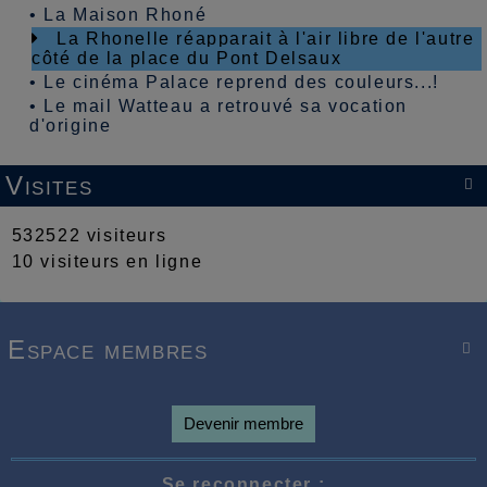
•
La Maison Rhoné
La Rhonelle réapparait à l'air libre de l'autre
côté de la place du Pont Delsaux
•
Le cinéma Palace reprend des couleurs...!
•
Le mail Watteau a retrouvé sa vocation
d'origine
Visites

532522 visiteurs
10 visiteurs en ligne
Espace membres

Devenir membre
Se reconnecter :