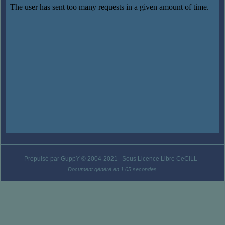
Propulsé par GuppY
© 2004-2021
Sous Licence Libre CeCILL
Document généré en 1.05 secondes