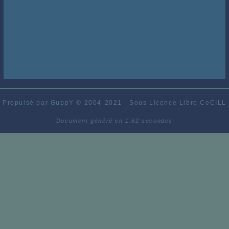
Propulsé par GuppY
© 2004-2021
Sous Licence Libre CeCILL
Document généré en 1.82 secondes