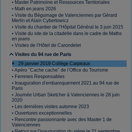
•
Master Patrimoine et Ressources Territoriales
•
Math en jeans 2026
•
Visite du Béguinage de Valenciennes par Gérard
Merlin et Alain Cybertowicz
•
Visite du chantier de l'Hôpital Général le 3 juin 2015
•
Visite du site de la citadelle dans le cadre de Maths
en jeans
•
Visites de l'Hôtel de Carondelet
Visites du 94 rue de Paris
29 janvier 2019 Collège Carpeaux
•
Apéro "Cache cache" de l'Office du Tourisme
•
Femmes Responsables
•
Inauguration d'embaroquement 2021 au 94 rue de
Paris
•
Journée Urban Sketcher à Valenciennes le 28 juin
2020
•
Les dernières visites automne 2023
•
Ouvertures exceptionnelles
•
Rencontre passionnante avec des Master 1 de
Valenciennes
•
Retour sur l'inauguration du siège le 21 septembre