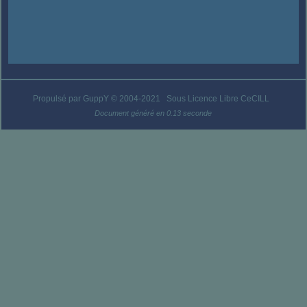
Propulsé par GuppY
© 2004-2021
Sous Licence Libre CeCILL
Document généré en 0.13 seconde