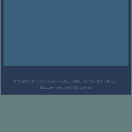
Propulsé par GuppY
© 2004-2021
Sous Licence Libre CeCILL
Document généré en 1.05 secondes