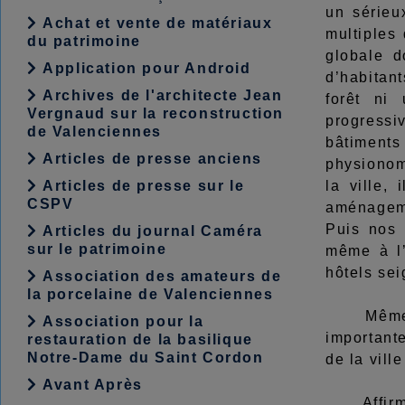
un sérieu
Achat et vente de matériaux
multiples
du patrimoine
globale d
Application pour Android
d’habitan
Archives de l'architecte Jean
forêt ni
Vergnaud sur la reconstruction
progressi
de Valenciennes
bâtiments
Articles de presse anciens
physionomi
Articles de presse sur le
la ville,
CSPV
aménageme
Puis nos 
Articles du journal Caméra
sur le patrimoine
même à l’
hôtels sei
Association des amateurs de
la porcelaine de Valenciennes
Même lors
Association pour la
important
restauration de la basilique
Notre-Dame du Saint Cordon
de la vill
Avant Après
Affirmons