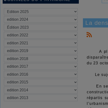
La dens
A plusieu
disparaît
du 23 octo
Le sujet e
En septem
construct
répartis s
l’urbanism