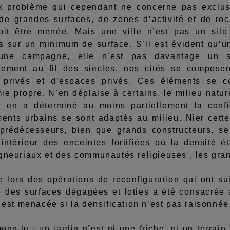
x problème qui cependant ne concerne pas exclusiv
 de grandes surfaces, de zones d’activité et de r
oit être menée. Mais une ville n’est pas un sil
ts sur un minimum de surface. S’il est évident qu’u
 une campagne, elle n’est pas davantage un si
vement au fil des siècles, nos cités se composen
 privés et d’espaces privés. Ces éléments se c
e propre. N’en déplaise à certains, le milieu nature
 il en a déterminé au moins partiellement la conf
nts urbains se sont adaptés au milieu. Nier cette r
prédécesseurs, bien que grands constructeurs, se
intérieur des enceintes fortifiées où la densité ét
gneuriaux et des communautés religieuses , les gran
 des opérations de reconfiguration qui ont suivi
e des surfaces dégagées et loties a été consacrée a
e est menacée si la densification n’est pas raisonnée
-le : un jardin n’est ni une friche, ni un terrain 