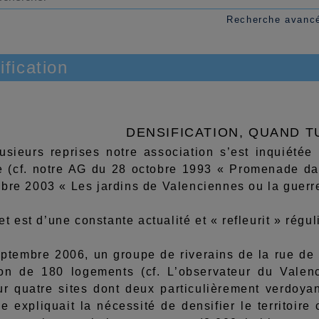
Recherche avanc
ification
DENSIFICATION, QUAND T
rs reprises notre association s’est inquiétée de
re (cf. notre AG du 28 octobre 1993 « Promenade dan
bre 2003 « Les jardins de Valenciennes ou la guerre
st d’une constante actualité et « refleurit » régul
bre 2006, un groupe de riverains de la rue de l’
ion de 180 logements (cf. L’observateur du Vale
ur quatre sites dont deux particulièrement verdoyant
e expliquait la nécessité de densifier le territoir