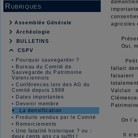
démontren
Rubriques
importante
consentie
Assemblée Générale
agricoles 
Archéologie
Présentée
BULLETINS
Oui, ma
CSPV
•
Pourquoi sauvegarder ?
Petit ret
•
Bureau du Comité de
fallait d
Sauvegarde du Patrimoine
faisaient
Valenciennois
totalemen
•
Conférences lors des AG du
Comité depuis 1969
Valclair
•
Dates importantes
Clémencea
•
Devenir membre
Patrimoine
La densification
•
Produits vendus par le Comité
On l’a co
•
Remerciements
•
Une fatalité historique ? ou :
Il n’est 
deux cents ans ça suffit !