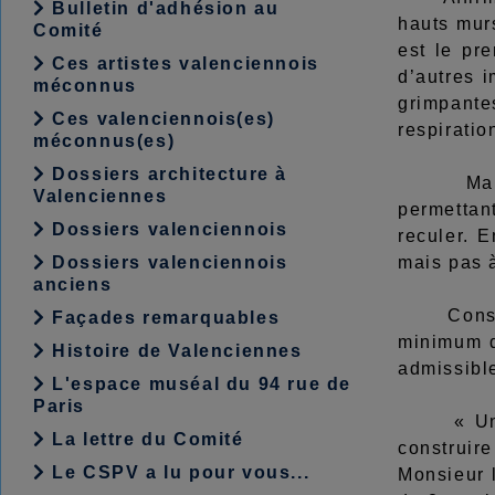
Bulletin d'adhésion au
hauts murs
Comité
est le pre
Ces artistes valenciennois
d’autres 
méconnus
grimpante
Ces valenciennois(es)
respiratio
méconnus(es)
Dossiers architecture à
Mais n’ou
Valenciennes
permettan
Dossiers valenciennois
reculer. E
Dossiers valenciennois
mais pas à
anciens
Construir
Façades remarquables
minimum de
Histoire de Valenciennes
admissibl
L'espace muséal du 94 rue de
Paris
« Un élu 
La lettre du Comité
construire
Le CSPV a lu pour vous...
Monsieur 