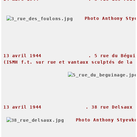
Photo
Anthony
Sty
13
avril
1944
.
5
rue
du
Bégui
(ISMH
f.t.
sur
rue
et
vantaux
sculptés
de
la
13
avril
1944
.
38
rue
Delsaux
Photo
Anthony
Styevk