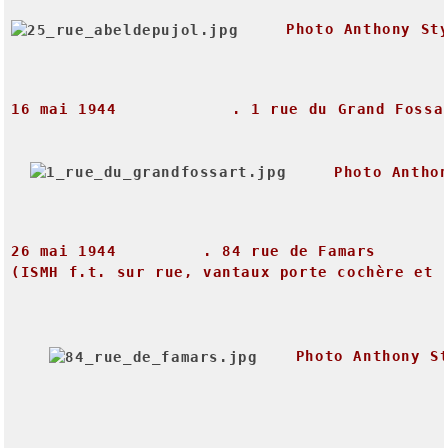
Photo
Anthony
St
16
mai
1944
.
1
rue
du
Grand
Fossa
Photo
Antho
26
mai
1944
.
84
rue
de
Famars
(ISMH
f.t.
sur
rue,
vantaux
porte
cochère
et
Photo
Anthony
S