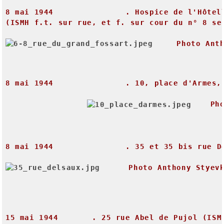
8
mai
1944
.
Hospice
de
l'Hôtel
(ISMH
f.t.
sur
rue,
et
f.
sur
cour
du
n°
8
se
Photo
Ant
8
mai
1944
.
10
,
place
d'Armes,
Ph
8
mai
1944
.
35
et
35
bis
rue
D
Photo
Anthony
Styev
15
mai
1944
.
25
rue
Abel
de
Pujol
(ISM