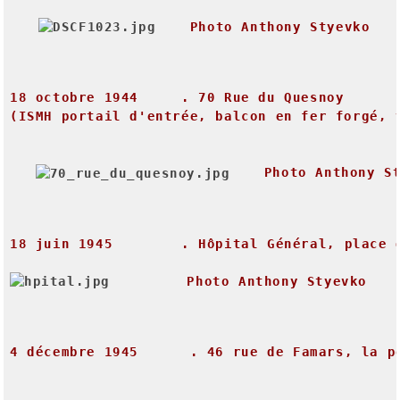
Photo
Anthony
Styevko
18
octobre
1944
.
70
Rue
du
Quesnoy
(ISMH
portail
d'entrée,
balcon
en
fer
forgé,
Photo
Anthony
S
18
juin
1945
.
Hôpital
Général,
place
Photo
Anthony
Styevko
4
décembre
1945
.
46
rue
de
Famars,
la
p