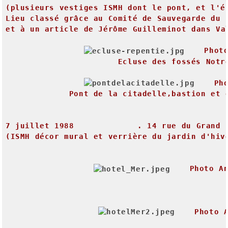
(plusieurs
vestiges
ISMH
dont
le
pont,
et
l'é
Lieu
classé
grâce
au
Comité
de
Sauvegarde
du
et
à
un
article
de
Jérôme
Guilleminot
dans
Va
Phot
Ecluse
des
fossés
Notr
Ph
Pont
de
la
citadelle,bastion
et
7
juillet
1988
.
14
rue
du
Grand
(ISMH
décor
mural
et
verrière
du
jardin
d'hiv
Photo
A
Photo