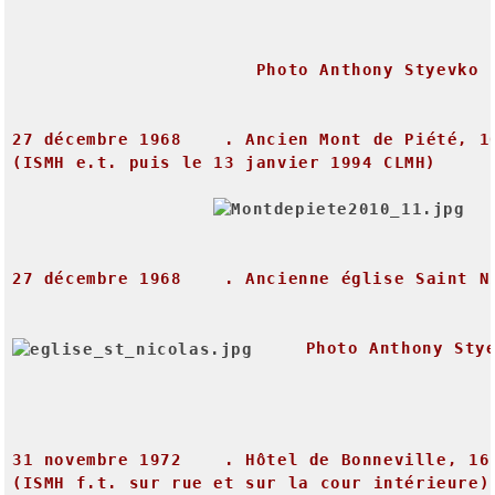
Photo
Anthony
Styevko
27
décembre
1968
.
Ancien
Mont
de
Piété,
1
(ISMH
e.t.
puis
le
13
janvier
1994
CLMH)
27
décembre
1968
.
Ancienne
église
Saint
N
Photo
Anthony
Sty
31
novembre
1972
.
Hôtel
de
Bonneville,
16
(ISMH
f.t.
sur
rue
et
sur
la
cour
intérieure)