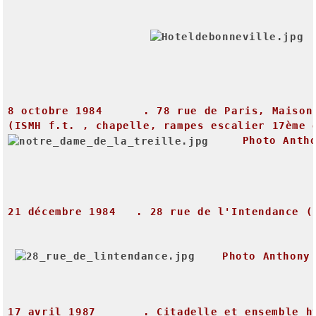
8
octobre
1984
.
78
rue
de
Paris,
Maison
(ISMH
f.t.
,
chapelle,
rampes
escalier
17
ème
Photo
Anth
21
décembre
1984
.
28
rue
de
l'Intendance
(
Photo
Anthony
17
avril
1987
.
Citadelle
et
ensemble
h