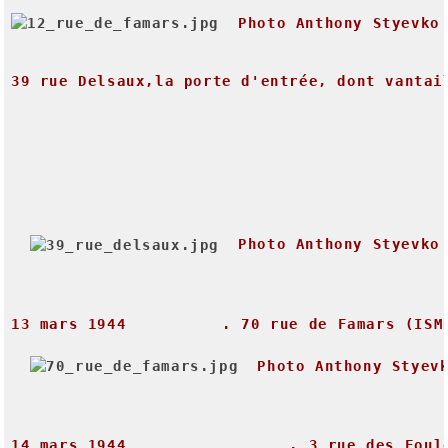
Photo
Anthony
Styevko
39
rue
Delsaux,la
porte
d'entrée,
dont
vantai
Photo
Anthony
Styevko
13
mars
1944
.
70
rue
de
Famars
(ISM
Photo
Anthony
Styev
14
mars
1944
.
3
rue
des
Foul