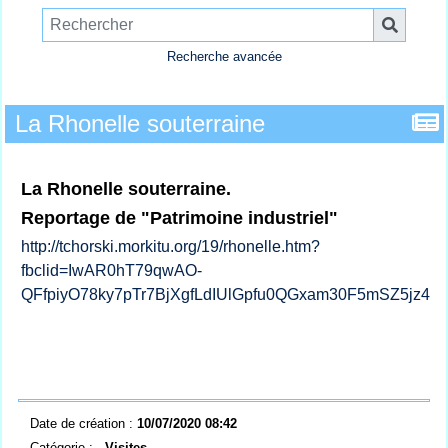
Recherche avancée
La Rhonelle souterraine
La Rhonelle souterraine.
Reportage de "Patrimoine industriel"
http://tchorski.morkitu.org/19/rhonelle.htm?
fbclid=IwAR0hT79qwAO-
QFfpiyO78ky7pTr7BjXgfLdIUlGpfu0QGxam30F5mSZ5jz4
Date de création :
10/07/2020 08:42
Catégorie :
- Visites