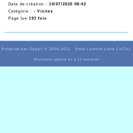
Date de création :
10/07/2020 08:42
Catégorie :
- Visites
Page lue
193 fois
Propulsé par GuppY
© 2004-2021
Sous Licence Libre CeCILL
Document généré en 0.12 seconde