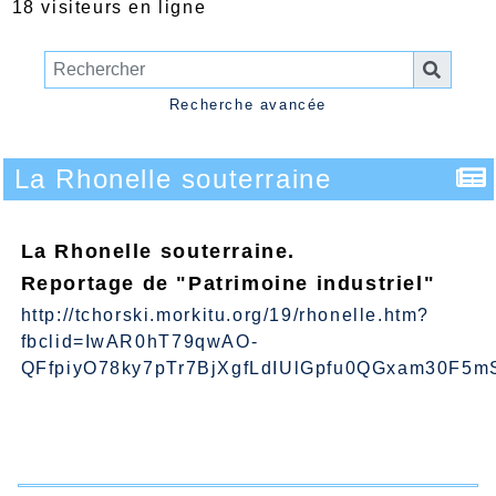
18 visiteurs en ligne
Recherche avancée
La Rhonelle souterraine
La Rhonelle souterraine.
Reportage de "Patrimoine industriel"
http://tchorski.morkitu.org/19/rhonelle.htm?
fbclid=IwAR0hT79qwAO-
QFfpiyO78ky7pTr7BjXgfLdIUlGpfu0QGxam30F5m