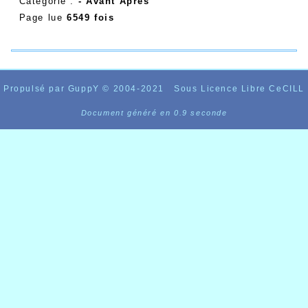
Catégorie :
- Avant Après
Page lue
6549 fois
Propulsé par GuppY
© 2004-2021
Sous Licence Libre CeCILL
Document généré en 0.9 seconde