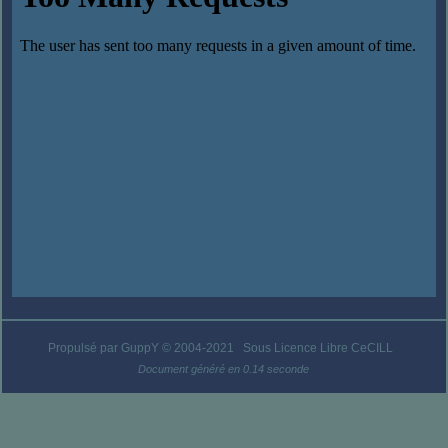
Propulsé par GuppY
© 2004-2021
Sous Licence Libre CeCILL
Document généré en 0.14 seconde