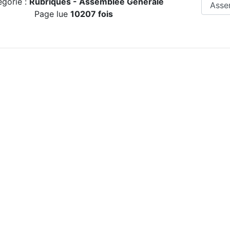
égorie :
Rubriques -
Assemblée Générale
Page lue
10207 fois