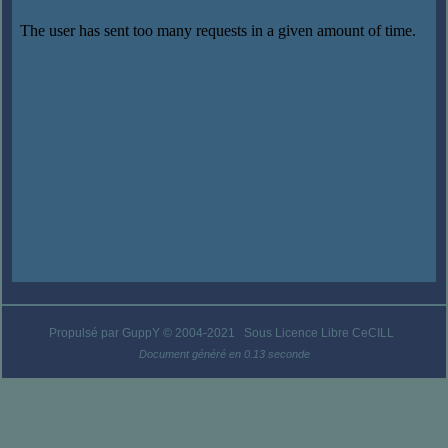
Propulsé par GuppY
© 2004-2021
Sous Licence Libre CeCILL
Document généré en 0.13 seconde