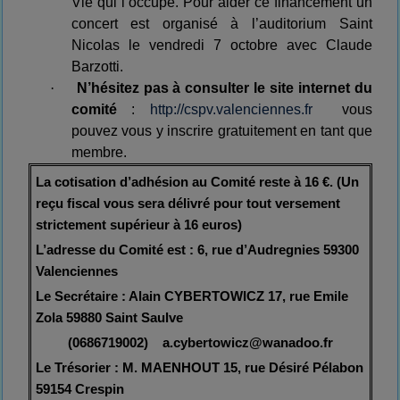
Vie qui l’occupe. Pour aider ce financement un
concert est organisé à l’auditorium Saint
Nicolas le vendredi 7 octobre avec Claude
Barzotti.
·
N’hésitez pas à consulter le site internet du
comité
:
http://cspv.valenciennes.fr
vous
pouvez vous y inscrire gratuitement en tant que
membre.
La cotisation d’adhésion au Comité reste à 16 €. (Un
reçu fiscal vous sera délivré pour tout versement
strictement supérieur à 16 euros)
L’adresse du Comité est : 6, rue d’Audregnies 59300
Valenciennes
Le Secrétaire : Alain CYBERTOWICZ 17, rue Emile
Zola 59880 Saint Saulve
(0686719002)
a.cybertowicz@wanadoo.fr
Le Trésorier : M. MAENHOUT 15, rue Désiré Pélabon
59154 Crespin