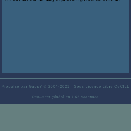
Propulsé par GuppY
© 2004-2021
Sous Licence Libre CeCILL
Document généré en 1.06 secondes