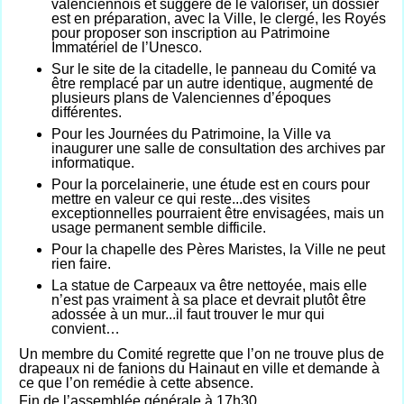
valenciennois et suggère de le valoriser, un dossier
est en préparation, avec la Ville, le clergé, les Royés
pour proposer son inscription au Patrimoine
Immatériel de l’Unesco.
Sur le site de la citadelle, le panneau du Comité va
être remplacé par un autre identique, augmenté de
plusieurs plans de Valenciennes d’époques
différentes.
Pour les Journées du Patrimoine, la Ville va
inaugurer une salle de consultation des archives par
informatique.
Pour la porcelainerie, une étude est en cours pour
mettre en valeur ce qui reste...des visites
exceptionnelles pourraient être envisagées, mais un
usage permanent semble difficile.
Pour la chapelle des Pères Maristes, la Ville ne peut
rien faire.
La statue de Carpeaux va être nettoyée, mais elle
n’est pas vraiment à sa place et devrait plutôt être
adossée à un mur...il faut trouver le mur qui
convient…
Un membre du Comité regrette que l’on ne trouve plus de
drapeaux ni de fanions du Hainaut en ville et demande à
ce que l’on remédie à cette absence.
Fin de l’assemblée générale à 17h30