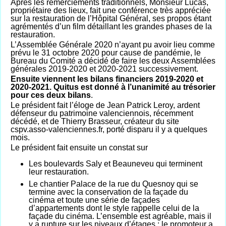
Après les remerciements traditionnels, Monsieur Lucas,
propriétaire des lieux, fait une conférence très appréciée
sur la restauration de l’Hôpital Général, ses propos étant
agrémentés d’un film détaillant les grandes phases de la
restauration.
L’Assemblée Générale 2020 n’ayant pu avoir lieu comme
prévu le 31 octobre 2020 pour cause de pandémie, le
Bureau du Comité a décidé de faire les deux Assemblées
générales 2019-2020 et 2020-2021 successivement.
Ensuite viennent les bilans financiers 2019-2020 et
2020-2021. Quitus est donné à l’unanimité au trésorier
pour ces deux bilans
.
Le président fait l’éloge de Jean Patrick Leroy, ardent
défenseur du patrimoine valenciennois, récemment
décédé, et de Thierry Brasseur, créateur du site
cspv.asso-valenciennes.fr, porté disparu il y a quelques
mois.
Le président fait ensuite un constat sur
Les boulevards Saly et Beauneveu qui terminent
leur restauration.
Le chantier Palace de la rue du Quesnoy qui se
termine avec la conservation de la façade du
cinéma et toute une série de façades
d’appartements dont le style rappelle celui de la
façade du cinéma. L’ensemble est agréable, mais il
y a rupture sur les niveaux d’étages : le promoteur a