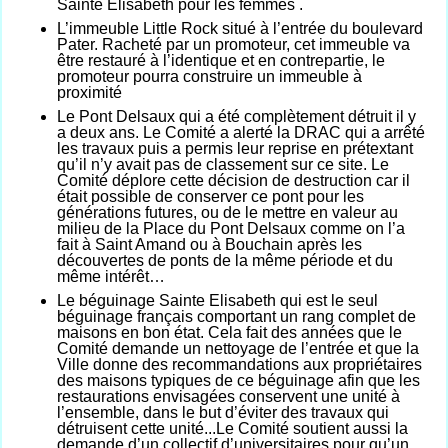
Sainte Elisabeth pour les femmes .
L’immeuble Little Rock situé à l’entrée du boulevard
Pater. Racheté par un promoteur, cet immeuble va
être restauré à l’identique et en contrepartie, le
promoteur pourra construire un immeuble à
proximité
Le Pont Delsaux qui a été complètement détruit il y
a deux ans. Le Comité a alerté la DRAC qui a arrêté
les travaux puis a permis leur reprise en prétextant
qu’il n’y avait pas de classement sur ce site. Le
Comité déplore cette décision de destruction car il
était possible de conserver ce pont pour les
générations futures, ou de le mettre en valeur au
milieu de la Place du Pont Delsaux comme on l’a
fait à Saint Amand ou à Bouchain après les
découvertes de ponts de la même période et du
même intérêt…
Le béguinage Sainte Elisabeth qui est le seul
béguinage français comportant un rang complet de
maisons en bon état. Cela fait des années que le
Comité demande un nettoyage de l’entrée et que la
Ville donne des recommandations aux propriétaires
des maisons typiques de ce béguinage afin que les
restaurations envisagées conservent une unité à
l’ensemble, dans le but d’éviter des travaux qui
détruisent cette unité...Le Comité soutient aussi la
demande d’un collectif d’universitaires pour qu’un