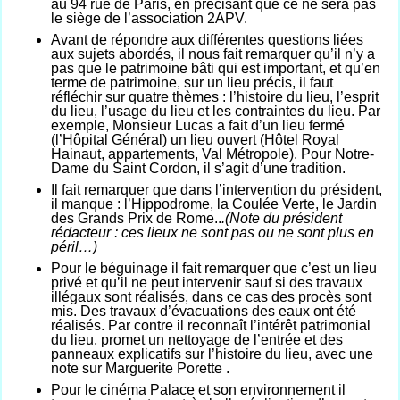
au 94 rue de Paris, en précisant que ce ne sera pas
le siège de l’association 2APV.
Avant de répondre aux différentes questions liées
aux sujets abordés, il nous fait remarquer qu’il n’y a
pas que le patrimoine bâti qui est important, et qu’en
terme de patrimoine, sur un lieu précis, il faut
réfléchir sur quatre thèmes : l’histoire du lieu, l’esprit
du lieu, l’usage du lieu et les contraintes du lieu. Par
exemple, Monsieur Lucas a fait d’un lieu fermé
(l’Hôpital Général) un lieu ouvert (Hôtel Royal
Hainaut, appartements, Val Métropole). Pour Notre-
Dame du Saint Cordon, il s’agit d’une tradition.
Il fait remarquer que dans l’intervention du président,
il manque : l’Hippodrome, la Coulée Verte, le Jardin
des Grands Prix de Rome..
.(Note du
président
rédacteur : ces lieux ne sont pas ou ne sont plus en
péril…)
Pour le béguinage il fait remarquer que c’est un lieu
privé et qu’il ne peut intervenir sauf si des travaux
illégaux sont réalisés, dans ce cas des procès sont
mis. Des travaux d’évacuations des eaux ont été
réalisés. Par contre il reconnaît l’intérêt patrimonial
du lieu, promet un nettoyage de l’entrée et des
panneaux explicatifs sur l’histoire du lieu, avec une
note sur Marguerite Porette .
Pour le cinéma Palace et son environnement il