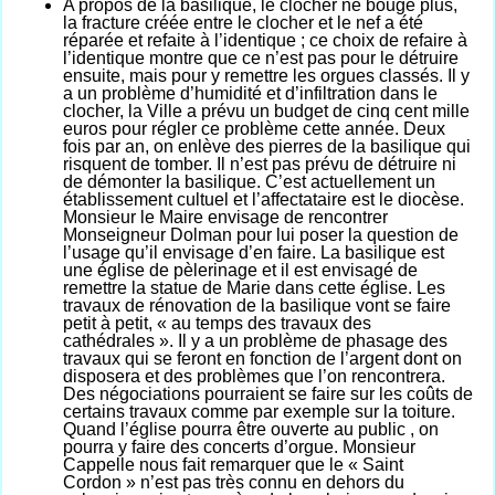
A propos de la basilique, le clocher ne bouge plus,
la fracture créée entre le clocher et le nef a été
réparée et refaite à l’identique ; ce choix de refaire à
l’identique montre que ce n’est pas pour le détruire
ensuite, mais pour y remettre les orgues classés. Il y
a un problème d’humidité et d’infiltration dans le
clocher, la Ville a prévu un budget de cinq cent mille
euros pour régler ce problème cette année. Deux
fois par an, on enlève des pierres de la basilique qui
risquent de tomber. Il n’est pas prévu de détruire ni
de démonter la basilique. C’est actuellement un
établissement cultuel et l’affectataire est le diocèse.
Monsieur le Maire envisage de rencontrer
Monseigneur Dolman pour lui poser la question de
l’usage qu’il envisage d’en faire. La basilique est
une église de pèlerinage et il est envisagé de
remettre la statue de Marie dans cette église. Les
travaux de rénovation de la basilique vont se faire
petit à petit, « au temps des travaux des
cathédrales ». Il y a un problème de phasage des
travaux qui se feront en fonction de l’argent dont on
disposera et des problèmes que l’on rencontrera.
Des négociations pourraient se faire sur les coûts de
certains travaux comme par exemple sur la toiture.
Quand l’église pourra être ouverte au public , on
pourra y faire des concerts d’orgue. Monsieur
Cappelle nous fait remarquer que le « Saint
Cordon » n’est pas très connu en dehors du