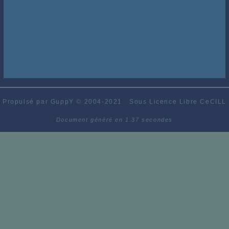
Propulsé par GuppY
© 2004-2021
Sous Licence Libre CeCILL
Document généré en 1.37 secondes