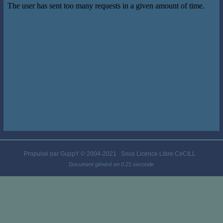
Propulsé par GuppY
© 2004-2021
Sous Licence Libre CeCILL
Document généré en 0.21 seconde