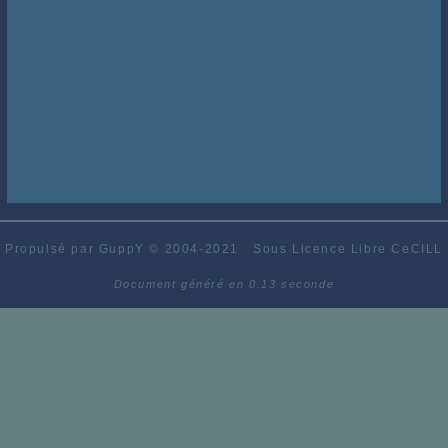
Propulsé par GuppY
© 2004-2021
Sous Licence Libre CeCILL
Document généré en 0.13 seconde