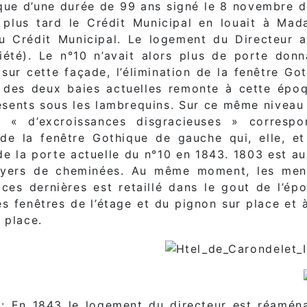
que d’une durée de 99 ans signé le 8 novembre 
 plus tard le Crédit Municipal en louait à Mad
u Crédit Municipal. Le logement du Directeur 
été). Le n°10 n’avait alors plus de porte donn
sur cette façade, l’élimination de la fenêtre Go
des deux baies actuelles remonte à cette époqu
ésents sous les lambrequins. Sur ce même niveau
ion « d’excroissances disgracieuses » corres
de la fenêtre Gothique de gauche qui, elle, et
e la porte actuelle du n°10 en 1843. 1803 est aus
yers de cheminées. Au même moment, les menea
ces dernières est retaillé dans le gout de l’ép
es fenêtres de l’étage et du pignon sur place et 
 place.
: En 1843 le logement du directeur est réaména