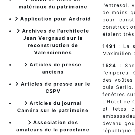
l’entresol,
matériaux du patrimoine
de moins qu
Application pour Android
pour const
constructi
Archives de l'architecte
étaient trè
Jean Vergnaud sur la
reconstruction de
1491
: La 
Valenciennes
Maximilien 
Articles de presse
1524
: Son 
anciens
l’empereur 
des voûtes 
Articles de presse sur le
puis Serlio
CSPV
fenêtres su
L’Hôtel de 
Articles du journal
et têtes 
Caméra sur le patrimoine
ambassadeu
Association des
devenu gouv
amateurs de la porcelaine
république d