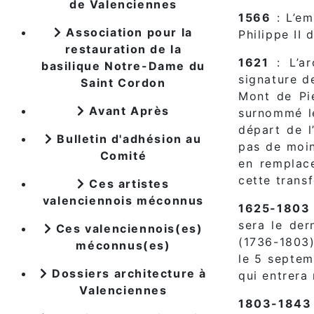
de Valenciennes
1566
: L’em
Association pour la
Philippe II 
restauration de la
1621
: L’ar
basilique Notre-Dame du
signature d
Saint Cordon
Mont de Pié
Avant Après
surnommé le
départ de l
Bulletin d'adhésion au
pas de moin
Comité
en remplac
cette trans
Ces artistes
valenciennois méconnus
1625-1803
sera le der
Ces valenciennois(es)
(1736-1803)
méconnus(es)
le 5 septem
Dossiers architecture à
qui entrera
Valenciennes
1803-1843