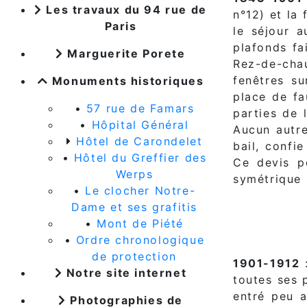
Les travaux du 94 rue de
n°12) et la
Paris
le séjour 
plafonds fa
Marguerite Porete
Rez-de-cha
fenêtres s
Monuments historiques
place de fa
•
57 rue de Famars
parties de 
•
Hôpital Général
Aucun autre
Hôtel de Carondelet
bail, confi
•
Hôtel du Greffier des
Ce devis po
Werps
symétrique 
•
Le clocher Notre-
Dame et ses grafitis
•
Mont de Piété
•
Ordre chronologique
de protection
1901-1912
:
Notre site internet
toutes ses 
entré peu a
Photographies de