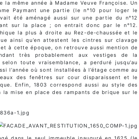
de la même année à Madame Veuve Françoise. Un
ame Paymant une partie (le n°10 pour loger le
avait été aménagé aussi sur une partie du n°12
ant sur la place ; on entrait donc par le n°12.
thique la plus à droite au Rez-de-chaussée et le
e ainsi qu’en attestent les cintres sur clavage
 et à cette époque, on retrouve aussi mention de
pondant très probablement aux vestiges de la
 selon toute vraisemblance, a perduré jusqu’au
si l’année où sont installées à l’étage comme au
ux des fenêtres sur cour disparaissent et le
oque. Enfin, 1803 correspond aussi au style des
à la mise en place des rampants de brique sur le
gé dans le seul immeuble inauguré en 1625 (le