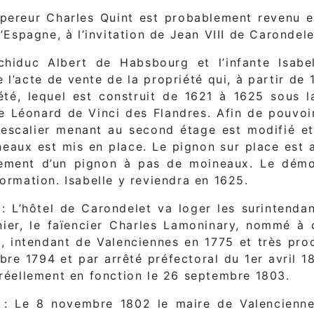
pereur Charles Quint est probablement revenu en
d’Espagne, à l’invitation de Jean VIII de Carondele
chiduc Albert de Habsbourg et l’infante Isab
e l’acte de vente de la propriété qui, à partir d
té, lequel est construit de 1621 à 1625 sous l
 Léonard de Vinci des Flandres. Afin de pouvoir
’escalier menant au second étage est modifié e
eaux est mis en place. Le pignon sur place est a
ement d’un pignon à pas de moineaux. Le démo
formation. Isabelle y reviendra en 1625.
: L’hôtel de Carondelet va loger les surintenda
nier, le faïencier Charles Lamoninary, nommé à
, intendant de Valenciennes en 1775 et très pro
bre 1794 et par arrêté préfectoral du 1er avril 1
 réellement en fonction le 26 septembre 1803.
: Le 8 novembre 1802 le maire de Valenciennes