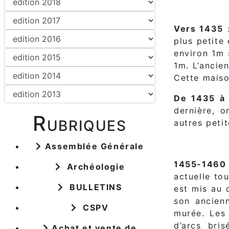
Vers 1435
:
plus petite
environ 1m 
1m. L’ancie
Cette maiso
De 1435 à
dernière, o
Rubriques
autres peti
Assemblée Générale
1455-1460
Archéologie
actuelle to
BULLETINS
est mis au 
son ancienn
CSPV
murée. Les 
d’arcs bri
Achat et vente de