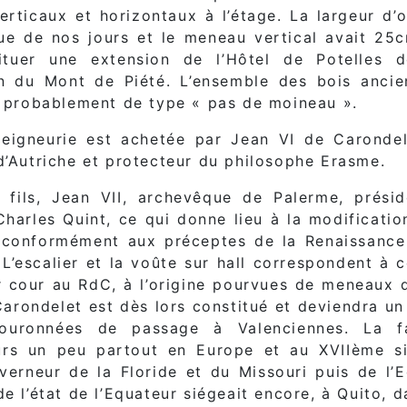
 verticaux et horizontaux à l’étage. La largeur d
e de nos jours et le meneau vertical avait 25c
ituer une extension de l’Hôtel de Potelles 
on du Mont de Piété. L’ensemble des bois anci
s probablement de type « pas de moineau ».
seigneurie est achetée par Jean VI de Carondel
d’Autriche et protecteur du philosophe Erasme.
fils, Jean VII, archevêque de Palerme, prési
Charles Quint, ce qui donne lieu à la modificati
conformément aux préceptes de la Renaissance p
. L’escalier et la voûte sur hall correspondent
r cour au RdC, à l’origine pourvues de meneaux d
Carondelet est dès lors constitué et deviendra un 
couronnées de passage à Valenciennes. La 
rs un peu partout en Europe et au XVIIème siè
erneur de la Floride et du Missouri puis de l’E
e l’état de l’Equateur siégeait encore, à Quito, d