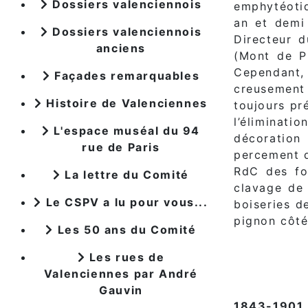
Dossiers valenciennois
emphytéoti
an et demi
Dossiers valenciennois
Directeur d
anciens
(Mont de Pi
Cependant, 
Façades remarquables
creusement 
Histoire de Valenciennes
toujours pr
l’éliminat
L'espace muséal du 94
décoration 
rue de Paris
percement d
RdC des fo
La lettre du Comité
clavage de 
Le CSPV a lu pour vous...
boiseries d
pignon côté
Les 50 ans du Comité
Les rues de
Valenciennes par André
Gauvin
1843-1901