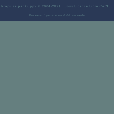
Propulsé par GuppY
© 2004-2021
Sous Licence Libre CeCILL
Document généré en 0.08 seconde