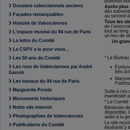
plafonds éta
Dossiers valenciennois anciens
Après plus 
des subventi
Façades remarquables
au second à
Tous l
es ob
Histoire de Valenciennes
de l’associa
tout au long
L'espace muséal du 94 rue de Paris
un lieu de s
La lettre du Comité
Un grand
Le CSPV a lu pour vous...
* Le Bureau
Les 50 ans du Comité
Les rues de Valenciennes par André
Evelyne
très ac
Gauvin
Maryvet
Les travaux du 94 rue de Paris
Patrimo
Marguerite Porete
Suite à ces
manifester 
Monuments historiques
* Le Comité 
Notre site internet
Bénévole de 
disponible, 
Photographies de Valenciennes
aider à la ge
Le site reço
Publications du Comité
étudiants y t