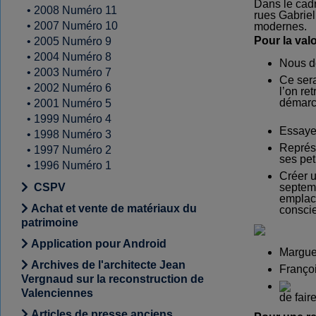
Dans le cadr
•
2008 Numéro 11
rues Gabriel
•
2007 Numéro 10
modernes.
Pour la val
•
2005 Numéro 9
•
2004 Numéro 8
Nous 
•
2003 Numéro 7
Ce sera
•
2002 Numéro 6
l’on re
démarch
•
2001 Numéro 5
•
1999 Numéro 4
Essayer
•
1998 Numéro 3
R
eprés
•
1997 Numéro 2
ses peti
•
1996 Numéro 1
Créer
u
septemb
CSPV
emplace
Achat et vente de matériaux du
conscie
patrimoine
Application pour Android
Marguer
Archives de l'architecte Jean
Françoi
Vergnaud sur la reconstruction de
Valenciennes
de fair
Articles de presse anciens