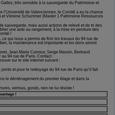
Gallez, très sensible à la sauvegarde du Patrimoine et
e l’Université de Valenciennes, le Comité a eu la chance
les) et Véreine Schummer (Master 1 Patrimoine Ressources
e sauvegarde, mais aussi actions de relevé et de tri des
ublier une aide au rangement, à la mise en peinture des
omité !
, ce qui nous a permis de finir les travaux du 94 rue de
etien, la maintenance est importante et les dons seront
Morel, Jean Marie Conreur, Serge Massin, Bertrand
 au 94 rue de Paris. Contact :
ouve sur le site internet suivant :
oints et pour le nettoyage du 94 rue de Paris qu’il fait
ns le déménagement du premier étage et dans la
res, verrous, gonds, rien ne lui résiste !
vantage !