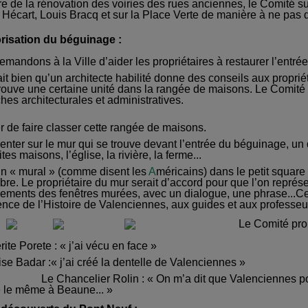
e de la rénovation des voiries des rues anciennes, le Comité s
 Hécart,
Louis Bracq
et sur la Place Verte de manière à ne pas 
orisation du béguinage :
demandons à
la
Ville d’aider les propriétaires à
restaurer
l’entré
it bien qu’un architecte habilité donne des conseils aux propri
trouve une certaine unité dans la rangée de maisons.
Le Comité p
es architecturales et administratives.
 de faire classer cette rangée de maisons.
enter sur le mur qui se trouve devant l’entrée du béguinage, un
tes maisons, l’église, la rivière, la ferme...
n « mural »
(
comme disent les
A
méricains
)
dans le petit square 
re. Le propriétaire du mur
serait
d’accord pour que l’on repré
ments des fenêtres murées, avec un dialogue, une phrase...Cett
nce de l’Histoire de Valenciennes, aux guides et aux professeu
Le Comité pro
ite Porete : « j’ai vécu en face »
se Badar :« j’ai créé la dentelle de Valenciennes »
Le Chancelier Rolin :
« On m’a dit que Valenciennes pos
e le même à Beaune... »