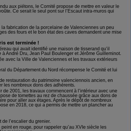
endu aux piétons, le Comité propose de mettre en valeur le
voûte. Ce serait le seul pont sur l’Escaut intra-muros qui
la fabrication de la porcelaine de Valenciennes
un peu
stiges des fours et le bon état des caves demandent une mise
ris est terminée !
reau qui avait identifié une maison de tisserand qu’il
ce à André Dru, Jean Paul Boulenger et Jérôme Guilleminot.
e avec la Ville de Valenciennes et les travaux extérieurs
ral du Département du Nord récompense le Comité et lui
e restauration du patrimoine valenciennois ancien, en
ver les nombreux dons des adhérents.
ir de 2001, les travaux commencent à l’intérieur avec une
 la pose de tomettes au rez de chaussée grâce aux dons de
ruire pour aller aux étages. Après le dépôt de nombreux
 pose en 2018, ce qui a permis de mettre un plancher au
e l’escalier du grenier.
 peint en rouge, pour rappeler qu’au XVIe siècle les