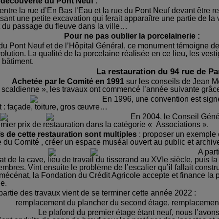
découverte du Pont Neuf :
ntre la rue d’En Bas l’Eau et la rue du Pont Neuf devant être r
sant une petite excavation qui ferait apparaître une partie de la 
 du passage du fleuve dans la ville…
Pour ne pas oublier la porcelainerie :
du Pont Neuf et de l’Hôpital Général, ce monument témoigne de 
olution.
La qualité de la porcelaine réalisée en ce lieu, les ve
 bâtiment.
La restauration du 94 rue de Pa
Acheté
e
par le Comité en 1991
sur les conseils de Jean Mé
« scaldienne », les travaux ont commencé l’année suivante grâ
En 1996, une convention est signé
: façade, toiture, gros œuvre…
En 2004, le Conseil Géné
mier prix de restauration dans la catégorie « Associations ».
fs de cette restauration sont multiples
: proposer un exemple d
ge du Comité , créer un espace muséal ouvert au public et archi
A part
at de la cave, lieu de travail du tisserand au XVIe siècle, puis
bres. Vint ensuite le problème de l’escalier qu’il fallait const
mécénat, la Fondation du Crédit Agricole accepte et finance la
e.
partie des travaux vient de se terminer cette année 2022 :
remplacement du plancher du second étage, remplacement d
Le plafond du premier étage étant neuf, nous l’avons