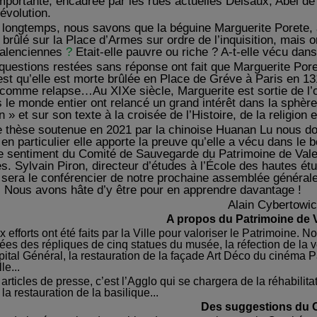
importante, encadrée par les rues actuelles Delsaux, Abel d
évolution.
 longtemps, nous savons que la béguine Marguerite Porete, 
 brûlé sur la Place d’Armes sur ordre de l’inquisition, mais o
Valenciennes
?
Etait-elle pauvre ou riche ? A-t-elle vécu dan
questions restées sans réponse ont fait que Marguerite Poret
est qu’elle est morte brûlée en Place de Gréve à Paris en 1310
comme relapse…Au XIXe siècle, Marguerite est sortie de l’
 le monde entier ont relancé un grand intérêt dans la sphère
 » et sur son texte à la croisée de l’Histoire, de la religion et
 thèse soutenue en 2021 par la chinoise Huanan Lu nous do
 en particulier elle apporte la preuve qu’elle a vécu dans l
le sentiment du Comité de Sauvegarde du Patrimoine de Vale
s. Sylvain Piron, directeur d’études à l’École des hautes ét
sera le conférencier de notre prochaine assemblée générale 
é. Nous avons hâte d’y être pour en apprendre davantage !
Alain Cybertowi
A propos du
Patrimoine de 
efforts ont été faits par la Ville pour valoriser le Patrimoine. 
ées des répliques de cinq statues du musée, la réfection de la v
pital Général, la restauration de la façade Art Déco du cinéma 
le...
articles de presse, c’est l’Agglo qui se chargera de la réhabili
la restauration de la basilique...
Des suggestions du 