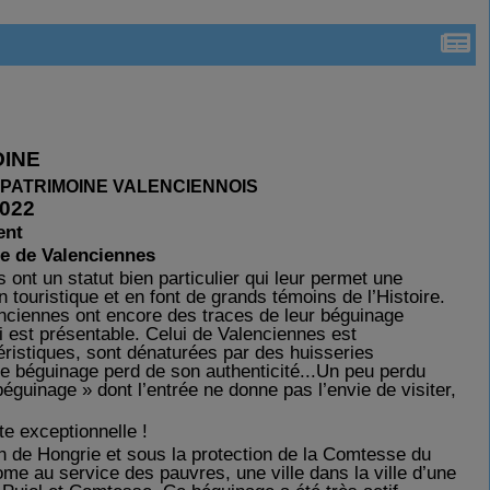
OINE
 PATRIMOINE VALENCIENNOIS
022
ent
ge de Valenciennes
nt un statut bien particulier qui leur permet une
an touristique et en font de grands témoins de l’Histoire.
nciennes ont encore des traces de leur béguinage
i est présentable. Celui de Valenciennes est
éristiques, sont
dénaturées par des
huisseries
 ce béguinage p
e
r
d
de son authenticité...Un peu perdu
uinage » dont l’entrée ne donne pas l’envie de visiter,
nte exceptionnelle !
th de Hongrie et sous la protection de la Comtesse du
ome au service des pauvres, une ville dans la ville d’une