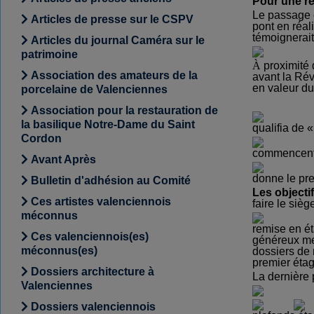
Pour une re
Le passage e
Articles de presse sur le CSPV
pont en réali
témoignerait
Articles du journal Caméra sur le
patrimoine
À
proximité
Association des amateurs de la
avant la Rév
en valeur du
porcelaine de Valenciennes
Association pour la restauration de
la basilique Notre-Dame du Saint
qualifia de 
Cordon
commencent 
Avant Après
donne le pre
Bulletin d'adhésion au Comité
Les objecti
Ces artistes valenciennois
faire le siè
méconnus
remise en ét
Ces valenciennois(es)
généreux mem
méconnus(es)
dossiers de 
premier étag
Dossiers architecture à
La dernière 
Valenciennes
Dossiers valenciennois