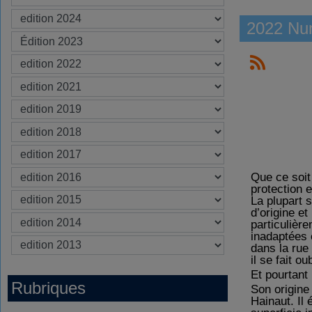
2022 Nu
Que ce soit
protection 
La plupart 
d’origine e
particulièr
inadaptées e
dans la
rue
il se fait o
Et pourtant 
Rubriques
Son origine
Hainaut. Il