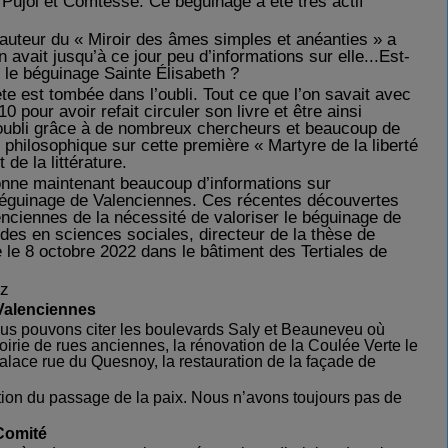
e Pujol et Comtesse.
Ce béguinage a été très actif
auteur du « Miroir des âmes simples et anéanties » a
n avait jusqu’à ce jour peu d’informations sur elle...Est-
s le béguinage Sainte Élisabeth ?
e est tombée dans l’oubli. Tout ce que l’on savait avec
 pour avoir refait circuler son livre et être ainsi
oubli grâce à de nombreux chercheurs et beaucoup de
 philosophique sur cette première « Martyre de la liberté
 de la littérature.
nne maintenant beaucoup d’informations sur
e béguinage de Valenciennes. Ces récentes découvertes
nciennes de la nécessité de valoriser le béguinage de
udes en sciences sociales, directeur de la thèse de
le 8 octobre 2022 dans le bâtiment des Tertiales de
cz
Valenciennes
Nous pouvons citer les boulevards Saly et
B
eau
neveu
où
oirie de rues anciennes, la rénovation de la Coulée Verte le
Palace rue du Quesnoy, la restauration de la façade de
tation du passage de la paix. Nous n’avons toujours pas de
Comité