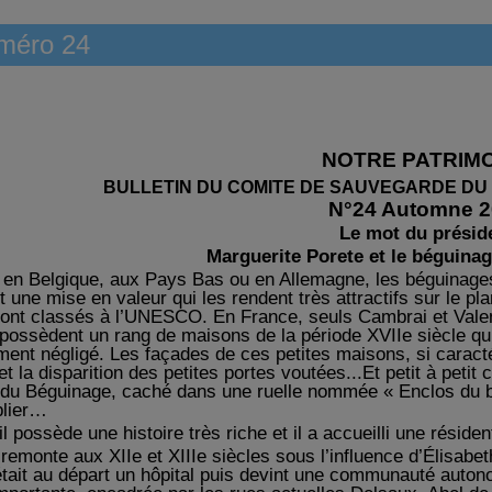
méro 24
NOTRE PATRIM
BULLETIN DU COMITE DE SAUVEGARDE DU
N°24 Automne 2
Le mot du présid
Marguerite Porete et le béguina
 en Belgique, aux Pays Bas ou en Allemagne, les béguinages o
et une mise en valeur qui les rend
ent
très attractifs sur le pl
sont classés à l’UNESCO. En France, seuls Cambrai et Vale
t possèdent un rang de maisons de la période XVIIe siècle qu
ement négligé.
Les façades de c
es petites maisons, si caract
t la disparition des petites portes
voutées
...Et petit à petit
 du Béguinage, caché dans une ruelle nommée « Enclos du bég
ublier…
il possède une histoire très riche et il a accueilli une réside
 remonte aux XIIe et XIIIe siècles sous l’influence d’Élisabe
 était au départ un hôpital puis devint une communauté auton