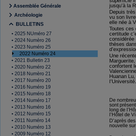
superficie 
jusqu’à la R
Assemblée Générale
Depuis très
Archéologie
vu son livre
elle née à 
BULLETINS
Toutes ces 
certitude c’
•
2025 NUméro 27
considérée 
•
2024 Numèro 26
thèses dans
•
2023 Numéro 25
d’expression
2022 Numéro 24
Une récente
Marguerite,
•
2021 Bulletin 23
confortent 
•
2020 Numéro 22
Valencienne
•
2018 Numèro 21
Huanan Lu, 
•
2017 Numéro 20
l’Universit
•
2016 Numéro 19
•
2015 Numéro 18
De nombreux 
•
2014 Numéro 17
sont présent
•
2013 Numéro 16
long de l’Hô
•
2012 Numéro 15
l’Hôtel de Vil
•
2011 Numéro 14
D’après des 
nouvelle sur 
•
2010 Numéro 13
•
2009 Numéro 12