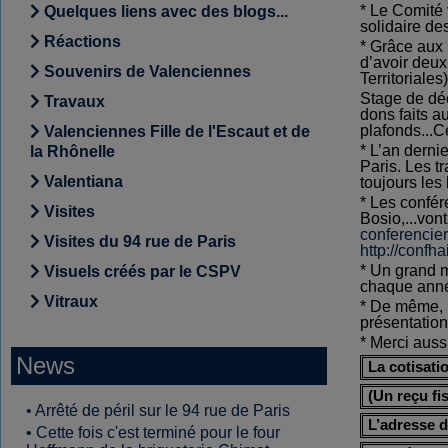
* Le Comité 
Quelques liens avec des blogs...
solidaire de
Réactions
* Grâce aux 
d’avoir deux
Souvenirs de Valenciennes
Territoriales)
Stage de déc
Travaux
dons faits a
plafonds...C
Valenciennes Fille de l'Escaut et de
* L’an derni
la Rhônelle
Paris. Les t
Valentiana
toujours les
* Les confér
Visites
Bosio,...von
conferencie
Visites du 94 rue de Paris
http://confh
* Un grand m
Visuels créés par le CSPV
chaque anné
Vitraux
* De même, 
présentation
* Merci auss
News
L
a cotisati
(Un reçu fi
•
Arrêté de péril sur le 94 rue de Paris
L’adresse d
•
Cette fois c'est terminé pour le four