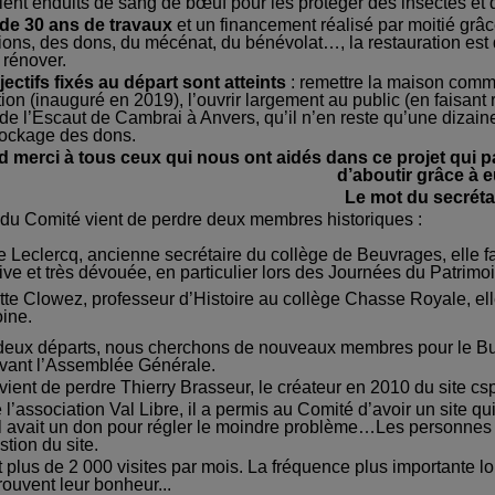
ient enduits de sang de bœuf pour les protéger des insectes et 
de 30 ans de travaux
et un financement réalisé par moitié grâc
ons, des dons, du mécénat, du bénévolat…, la restauration est d
 rénover.
jectifs
fixés au départ
sont atteints
: remettre la maison comme
tion (inauguré en 2019), l’ouvrir largement au
public
(en faisant
 de l’Escaut
de Cambrai à Anvers
, qu’il n’en reste qu’une dizaine
tockage des dons.
 merci à tous ceux qui nous ont aidés dans ce projet qui pa
d’aboutir grâce à e
Le mot du secréta
 du Comité vient de perdre deux membres historiques :
 Leclercq, ancienne secrétaire du collège de Beuvrages, elle fai
tive et très dévouée, en particulier lors des Journées du Patrimo
te Clowez, professeur d’Histoire au collège Chasse Royale, ell
ine.
 deux départs, nous cherchons de nouveaux membres pour le Bu
avant l’Assemblée Générale.
vient de perdre Thierry Brasseur, le créateur en 2010 du site cs
l’association Val Libre, il a permis au Comité d’avoir un site qui
il avait un don pour régler le moindre problème…Les personnes 
stion du site.
it plus de 2 000 visites par mois. La fréquence plus importante 
rouvent leur bonheur...