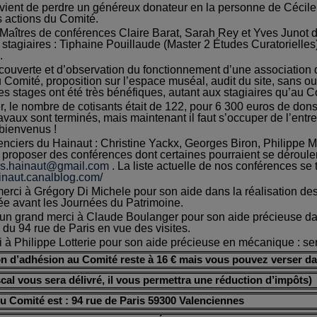
vient de perdre un généreux donateur en la personne de Cécile 
s actions du Comité.
Maîtres de conférences Claire Barat, Sarah Rey et Yves Junot d
 stagiaires : Tiphaine Pouillaude (Master 2 Études Curatoriel
.
ouverte et d’observation du fonctionnement d’une association d
u Comité, proposition sur l’espace muséal, audit du site, sans o
es stages ont été très bénéfiques, autant aux stagiaires qu’au C
er, le nombre de cotisants était de 122, pour 6 300 euros de dons
ravaux sont terminés, mais maintenant il faut s’occuper de l’entr
 bienvenus !
enciers du Hainaut : Christine Yackx, Georges Biron, Philippe 
t proposer des conférences dont certaines pourraient se dérouler
rs.hainaut@gmail.com
. La liste actuelle de nos conférences se tr
ainaut.canalblog.com/
erci à Grégory Di Michele pour son aide dans la réalisation des j
e avant les Journées du Patrimoine.
un grand merci à Claude Boulanger pour son aide précieuse da
 du 94 rue de Paris en vue des visites.
i à Philippe Lotterie pour son aide précieuse en mécanique : serru
on d’adhésion au Comité reste à 16 €
mais vous pouvez verser da
scal vous sera délivré,
il vous permettra une réduction d’impôts
)
u Comité est : 94 rue de Paris 59300 Valenciennes