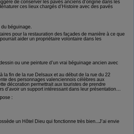
uggère de conserver les pavés anciens d’origine dans les
dénaturer ces lieux chargés d’Histoire avec des pavés
e du béguinage.
étaires pour la restauration des façades de manière à ce que
ourrait aider un propriétaire volontaire dans les
 dessin ou une peinture
d’un
vrai béguinage ancien avec
à la fin de la rue Delsaux et au début de la rue du 22
sente des personnages valenciennois célèbres aux
e décoration permettrait aux touristes de prendre
rs d’avoir un support intéressant dans leur présentation…
pose :
sède un Hôtel Dieu qui fonctionne très bien...J’ai envie