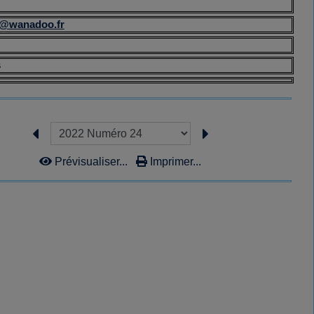
z@wanadoo.fr
s
Prévisualiser...
Imprimer...