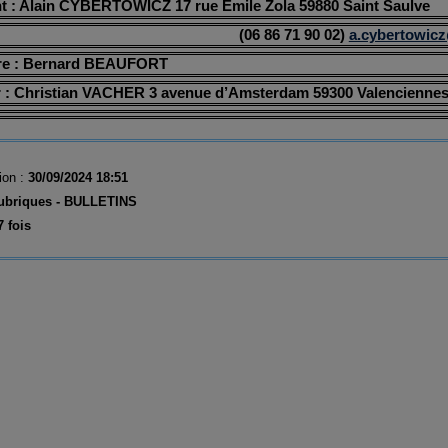
nt : Alain CYBERTOWICZ 17 rue Émile Zola 59880 Saint Saulve
(06 86 71 90 02)
a.cybertowic
ire : Bernard BEAUFORT
er : Christian VACHER 3 avenue d’Amsterdam 59300 Valencienne
ion :
30/09/2024 18:51
ubriques -
BULLETINS
7 fois