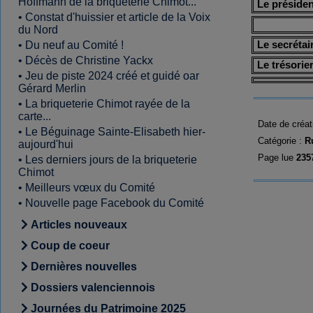
Hoffmann de la briqueterie Chimot...
Le préside
•
Constat d'huissier et article de la Voix
du Nord
•
Du neuf au Comité !
Le secréta
•
Décès de Christine Yackx
Le trésori
•
Jeu de piste 2024 créé et guidé oar
Gérard Merlin
•
La briqueterie Chimot rayée de la
carte...
Date de créat
•
Le Béguinage Sainte-Elisabeth hier-
Catégorie :
R
aujourd'hui
Page lue
235
•
Les derniers jours de la briqueterie
Chimot
•
Meilleurs vœux du Comité
•
Nouvelle page Facebook du Comité
Articles nouveaux
Coup de coeur
Dernières nouvelles
Dossiers valenciennois
Journées du Patrimoine 2025