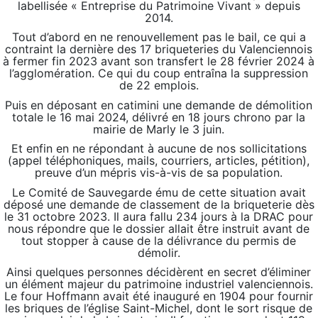
labellisée « Entreprise du Patrimoine Vivant » depuis
2014.
Tout d’abord en ne renouvellement pas le bail, ce qui a
contraint la dernière des 17 briqueteries du Valenciennois
à fermer fin 2023 avant son transfert le 28 février 2024 à
l’agglomération. Ce qui du coup entraîna la suppression
de 22 emplois.
Puis en déposant en catimini une demande de démolition
totale le 16 mai 2024, délivré en 18 jours chrono par la
mairie de Marly le 3 juin.
Et enfin en ne répondant à aucune de nos sollicitations
(appel téléphoniques, mails, courriers, articles, pétition),
preuve d’un mépris vis-à-vis de sa population.
Le Comité de Sauvegarde ému de cette situation avait
déposé une demande de classement de la briqueterie dès
le 31 octobre 2023. Il aura fallu 234 jours à la DRAC pour
nous répondre que le dossier allait être instruit avant de
tout stopper à cause de la délivrance du permis de
démolir.
Ainsi quelques personnes décidèrent en secret d’éliminer
un élément majeur du patrimoine industriel valenciennois.
Le four Hoffmann avait été inauguré en 1904 pour fournir
les briques de l’église Saint-Michel, dont le sort risque de