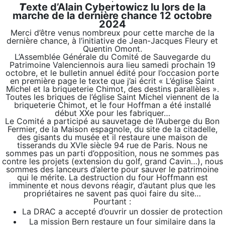
T
exte d’Alain Cybertowicz lu lors de la
marche de la dernière chance 12 octobre
202
4
Merci d’être venus nombreux pour cette marche de la
dernière chance, à l’initiative de Jean-Jacques Fleury et
Quentin Omont.
L’Assemblée Générale du Comité de Sauvegarde du
Patrimoine Valenciennois aura lieu samedi prochain 19
octobre, et le bulletin annuel édité pour l’occasion porte
en première page le texte que j’ai écrit « L’église Saint
Michel et la briqueterie Chimot, des destins parallèles ».
Toutes les briques de l’église Saint Michel viennent de la
briqueterie Chimot, et le four Hoffman a été installé
début XXe pour les fabriquer…
Le Comité a participé au sauvetage de l’Auberge du Bon
Fermier, de la Maison espagnole, du site de la citadelle,
des gisants du musée et il restaure une maison de
tisserands du XVIe siècle 94 rue de Paris. Nous ne
sommes pas un parti d’opposition, nous ne sommes pas
contre les projets (extension du golf, grand Cavin…), nous
sommes des lanceurs d’alerte pour sauver le patrimoine
qui le mérite. La destruction du four Hoffmann est
imminente et nous devons réagir, d’autant plus que les
propriétaires ne savent pas quoi faire du site…
Pourtant :
La DRAC a accepté d’ouvrir un dossier de protection
La mission Bern restaure un four similaire dans la