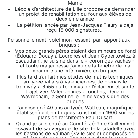
Marne
L’école d’architecture de Lille propose de demander
un projet de réhabilitation du four aux élèves de
deuxième année
La pétition lancée par Jean-Jacques Fleury a déjà
reçu 15 000 signatures…
Personnellement, voici mon ressenti par rapport aux
briques :
Mes deux grands pères étaient des mineurs de fond
(Édouard Douay à Lourches et Jean Cybertowicz à
Escaudain), je suis né dans le « coron des vaches »
et toute ma jeunesse j’ai vu de la fenêtre de ma
chambre une cité minière en briques
Plus tard ,j’ai fait mes études de maths techniques
au lycée Villars à Valenciennes. Je prenais le
tramway à 6h55 au terminus de l’éclaireur et sur le
trajet vers Valenciennes : Louches, Denain,
Wavrechain, la Sentinelle, je ne voyais que des
briques
j’ai enseigné 40 ans au lycée Watteau, magnifique
établissement en briques construit en 1906 sur les
plans de l’architecte Paul Dusart
Quand je suis entré au Comité, Jérôme Guilleminot
essayait de sauvegarder le site de la citadelle avec
les bastions de Vauban (XVIIe siècle) composés de