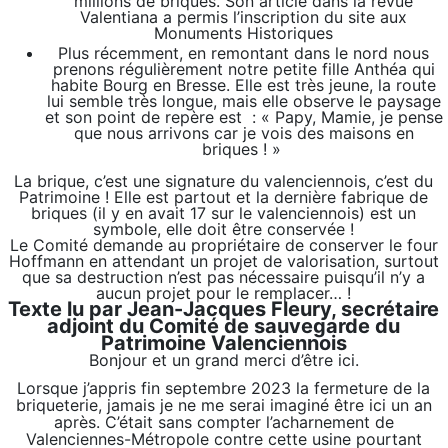
millions de briques. Son article dans la revue
Valentiana a permis l’inscription du site aux
Monuments Historiques
Plus récemment, en remontant dans le nord nous
prenons régulièrement notre petite fille Anthéa qui
habite Bourg en Bresse. Elle est très jeune, la route
lui semble très longue, mais elle observe le paysage
et son point de repère est : « Papy, Mamie, je pense
que nous arrivons car je vois des maisons en
briques ! »
La brique, c’est une signature du valenciennois, c’est du
Patrimoine ! Elle est partout et la dernière fabrique de
briques (il y en avait 17 sur le valenciennois) est un
symbole, elle doit être conservée !
Le Comité demande au propriétaire de conserver le four
Hoffmann en attendant un projet de valorisation, surtout
que sa destruction n’est pas nécessaire puisqu’il n’y a
aucun projet pour le remplacer… !
Texte lu par Jean-Jacques Fleury, secrétaire
adjoint du Comité de sauvegarde du
Patrimoine Valenciennois
Bonjour et un grand merci d’être ici.
Lorsque j’appris fin septembre 2023 la fermeture de la
briqueterie, jamais je ne me serai imaginé être ici un an
après. C’était sans compter l’acharnement de
Valenciennes-Métropole contre cette usine pourtant