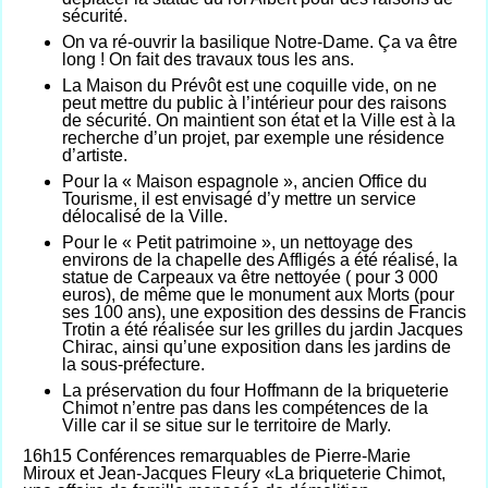
sécurité
.
On va ré-ouvrir la basilique Notre-Dame. Ça va être
long ! On fait des travaux tous les ans.
La Maison du Prévôt est une coquille vide, on ne
peut mettre du public à l’int
é
rieur pour des
ra
isons
de sécurité. On maintient son état
et
la Ville est à la
recherche d’un projet, par exemple une résidence
d’artiste.
P
our la « Maison espagnole », ancien Office du
Tourisme,
il est envisagé d’y mettre un service
délocalisé de la Ville.
Pour le « Petit patrimoine », un nettoyage des
environs de la chapelle des Affligés a été réalisé, la
statue de Carpeaux va être nettoyée ( pour 3 000
euros), de même que le monument aux Morts (pour
ses 100 ans), une exposition des dessins de Francis
Trotin a été réalisée sur les grilles du jardin Jacques
Chirac, ainsi qu’une exposition dans les jardins de
la sous-préfecture.
La préservation du four Hoffmann de la briqueterie
Chimot n’entre pas dans les compétences de la
Ville car il se situe sur le territoire de Marly.
16h15 Conférences remarquables de Pierre-Marie
Miroux et Jean-Jacques Fleury «La briqueterie Chimot,