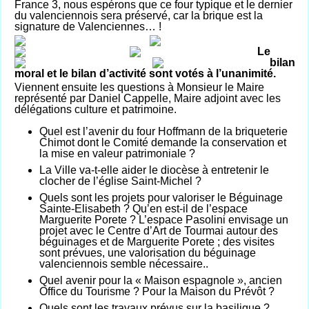
France 3, nous espérons que ce four typique et le dernier
du valenciennois sera préservé, car la brique est la
signature de Valenciennes… !
Le
bilan
moral et le bilan d’activité sont votés à l’unanimité.
Viennent ensuite les questions à Monsieur le Maire
représenté par Daniel Cappelle, Maire adjoint avec les
délégations culture et patrimoine.
Quel est l’avenir du four Hoffmann de la briqueterie
Chimot dont le Comité demande la conservation et
la mise en valeur patrimoniale ?
La Ville va-t-elle aider le diocèse à entretenir le
clocher de l’église Saint-Michel ?
Quels sont les projets pour valoriser le Béguinage
Sainte-Elisabeth ? Qu’en est-il de l’espace
Marguerite Porete ? L’espace Pasolini envisage un
projet avec le Centre d’Art de Tourmai autour des
béguinages et de Marguerite Porete ; des visites
sont prévues, une valorisation du béguinage
valenciennois semble nécessaire..
Quel avenir pour la « Maison espagnole », ancien
Office du Tourisme ? Pour la Maison du Prévôt ?
Quels sont les travaux prévus sur la basilique ?