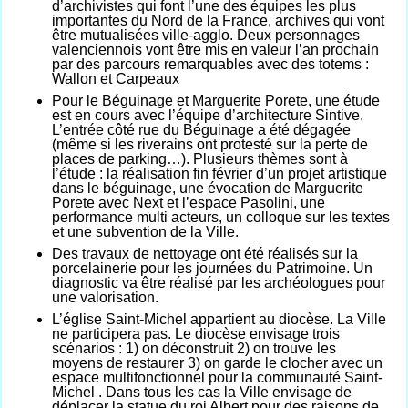
d’archivistes qui font l’une des équipes les plus
importantes du Nord de la France, archives qui vont
être mutualisées ville-agglo. Deux personnages
valenciennois vont être mis en valeur
l’an prochain
par des parcours remarquables avec des totems :
Wallon et Carpeaux
Pour le Béguinage et Marguerite Porete, une étude
est en cours avec l’équipe d’architecture Sintive.
L’entrée côté rue du Béguinage a été dégagée
(même si les riverains ont protesté sur la perte de
places de parking…). Plusieurs thèmes sont à
l’étude : la réalisation fin février d’un projet artistique
dans le béguinage, une évocation de Marguerite
Porete avec Next et l’espace Pasolini, une
performance multi acteurs, un colloque sur les textes
et une subvention de la Ville.
Des travaux de nettoyage ont été réalisés sur la
porcelainerie
pour les journées du Patrimoine. Un
diagnosti
c
va être réalisé par les archéologues pour
une valorisation.
L’église Saint-Michel appartient au diocèse. La Ville
ne
participera pas
. Le diocèse envisage trois
scénarios : 1) on déconstr
ui
t 2) on trouve les
moyens de restaurer 3) on garde le clocher avec un
espace multifonctionnel
pour la communauté Saint-
Michel
. Dans tous les cas la Ville envisage de
déplacer la statue du roi Albert
pour des raisons de