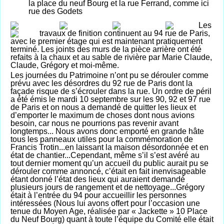
la place du neuf Bourg et
la rue
Ferrand, comme ici
rue des Godets
Les
travaux de finition continuent au 94 rue de Paris,
avec le premier étage qui est maintenant pratiquement
terminé. Les joints des murs de la pièce arrière ont été
refaits à la chaux et au sable de rivière par Marie Claude,
Claude, Grégory et moi-même.
Les journées du Patrimoine n’ont pu se dérouler comme
prévu avec les désordres du 92 rue de Paris dont la
façade risque de s’écrouler dans la rue. Un ordre de péril
a été émis le mardi 10 septembre sur les 90, 92 et 97 rue
de Paris et on nous a demandé de quitter les lieux et
d’emporter le maximum de choses dont nous avions
besoin, car nous ne pourrions pas revenir avant
longtemps... Nous avons donc emporté en grande hâte
tous les panneaux utiles pour la commémoration de
Francis Trotin...en laissant la maison désordonnée et en
état de chantier...Cependant, même s’il s’est avéré au
tout dernier moment qu’un accueil du public aurait pu se
dérouler comme annoncé, c’était en fait inenvisageable
étant donné l’état des lieux qui auraient demandé
plusieurs jours de rangement et de nettoyage...Grégory
était à l’entrée du 94 pour accueillir les personnes
intéressées (Nous lui avons offert pour l’occasion une
tenue du Moyen Age, réalisée par « Jackette » 10 Place
du Neuf Bourg) quant à toute l’équipe du Comité elle était