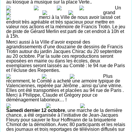
au kiosque à musique sur la place Verte..
Un
grand
merci à la Ville de nous avoir laissé cet
endroit très agréable et très spacieux pour mettre en
valeur nos actions et la mémoire de Francis Trotin. Le jeu
de piste de Gérard Merlin est parti de cet endroit à 10h et
à 15h.
Merci aussi à la Ville d’avoir exposé des
agrandissements d’une douzaine de dessins de Francis
Trotin autour du jardin Jacques Chirac du 20 septembre
au 20 octobre. Par la suite ces reproductions seront
exposées en mairie ou dans les écoles, deux
exemplaires seront laissés au Comité : le 94 rue de Paris
et l’écluse des Repenties.
Plus
récemment, le Comité a acheté une armoire typique de
Valenciennes, repérée par Jérôme , ainsi qu’une vitrine.
Elles ont été transportées et placées au 94 rue de Paris .
Merci à Philippe, Claude et Grégory pour ce
déménagement laborieux… !
Samedi dernier 12 octobre
, une marche de la dernière
chance, a été organisée à l’initiative de Jean-Jacques
Fleury pour sauver le four Hoffmann de la briqueterie
Chimot de la démolition. Avec 80 participants et les relais
des journaux et trois reportages de télévision diffusés sur