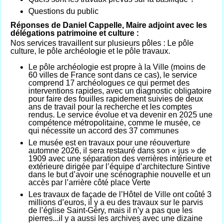
Questions du public
Réponses de Daniel Cappelle, Maire adjoint avec les
délégations patrimoine et culture :
Nos services travaillent sur plusieurs pôles : Le pôle
culture, le pôle archéologie et le pôle travaux.
Le pôle archéologie est propre à la Ville (moins de
60 villes de France sont dans ce cas), le service
comprend 17 archéologues ce qui permet des
interventions rapides, avec un diagnostic obligatoire
pour faire des fouilles rapidement suiv
i
es de deux
ans de travail pour la recherche et les compte
s
rendus. Le service évolue et va devenir en 2025 une
compétence métropolitaine, comme le musée, ce
qui nécessite un accord des 37 communes
Le musée est en travaux pour une réouverture
automne
2026,
il sera restauré dans son « jus » de
1909 avec une séparation des verrières intérieure et
extérieure dirigée par l’équipe d’architecture Sintive
dans le bu
t
d’avoir une scénographie nouvelle et un
accès par l’arrière côté place Verte
Les travaux de façade de l’Hôtel de Ville ont coûté 3
millions d’euros, il y a eu des travaux sur le parvis
de l’église Saint-Géry, mais il n’y a pas que les
pierres...il y a aussi les archives avec une dizaine