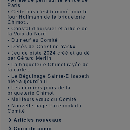
•
Arrêté de péril sur le 94 rue de
Paris
•
Cette fois c'est terminé pour le
four Hoffmann de la briqueterie
Chimot...
•
Constat d'huissier et article de
la Voix du Nord
•
Du neuf au Comité !
•
Décès de Christine Yackx
•
Jeu de piste 2024 créé et guidé
oar Gérard Merlin
•
La briqueterie Chimot rayée de
la carte...
•
Le Béguinage Sainte-Elisabeth
hier-aujourd'hui
•
Les derniers jours de la
briqueterie Chimot
•
Meilleurs vœux du Comité
•
Nouvelle page Facebook du
Comité
Articles nouveaux
Coup de coeur