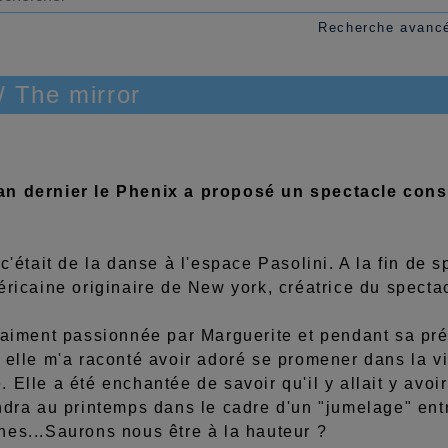
Recherche avanc
 The mirror
n dernier le Phenix a proposé un spectacle consa
 c'était de la danse à l'espace Pasolini. A la fin de s
éricaine originaire de New york, créatrice du specta
vraiment passionnée par Marguerite et pendant sa pr
 elle m'a raconté avoir adoré se promener dans la v
 Elle a été enchantée de savoir qu'il y allait y avo
ndra au printemps dans le cadre d'un "jumelage" ent
nes...Saurons nous être à la hauteur ?