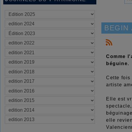
BEGIN /
Comme l'a
béguine.
Cette fois
artiste am
Elle est 
spectacle,
béguinage.
elle revie
Valencien