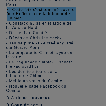
•
Arrêté de péril sur le 94 rue de
Paris
Cette fois c'est terminé pour le
four Hoffmann de la briqueterie
Chimot...
•
Constat d'huissier et article de
la Voix du Nord
•
Du neuf au Comité !
•
Décès de Christine Yackx
•
Jeu de piste 2024 créé et guidé
oar Gérard Merlin
•
La briqueterie Chimot rayée de
la carte...
•
Le Béguinage Sainte-Elisabeth
hier-aujourd'hui
•
Les derniers jours de la
briqueterie Chimot
•
Meilleurs vœux du Comité
•
Nouvelle page Facebook du
Comité
Articles nouveaux
Coup de coeur