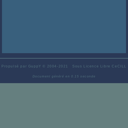
Propulsé par GuppY
© 2004-2021
Sous Licence Libre CeCILL
Document généré en 0.15 seconde