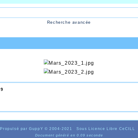
Recherche avancée
19
Propulsé par GuppY
© 2004-2021
Sous Licence Libre CeCILL
Document généré en 0.09 seconde