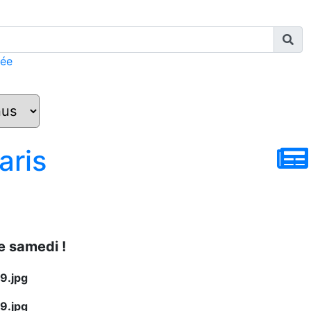
cée
aris
le samedi !