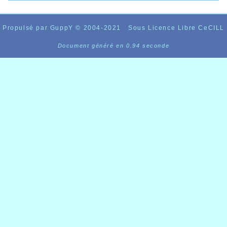
Propulsé par GuppY
© 2004-2021
Sous Licence Libre CeCILL
Document généré en 0.94 seconde