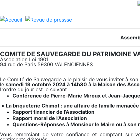
Assemb
COMITE DE SAUVEGARDE DU PATRIMOINE V
Association Loi 1901
94 rue de Paris
59300 VALENCIENNES
Le Comité de Sauvegarde a le plaisir de vous inviter à son
le
samedi
19
octobre
202
4
à 14h30
à la
M
aison de
s
Asso
L’ordre du jour est le suivant :
Conférence de Pierre-Marie Miroux et Jean-Jacque
« La briqueterie Chimot : une affaire de famille menacée
Rapport financier de l’Association
Rapport moral de l’Association
Questions-Réponses à Monsieur le Maire ou à son 
Vous remerciant de votre confiance et comptant sur vo
sentiments dévoués.