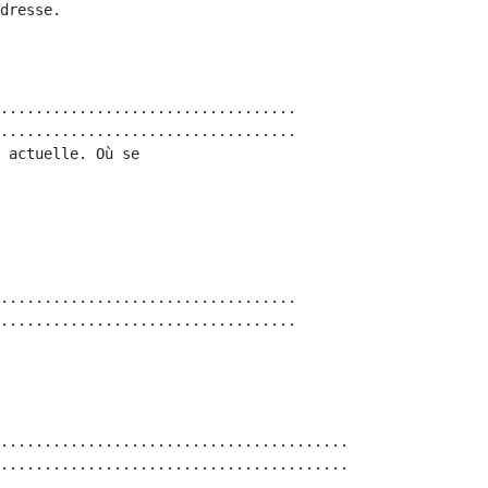
..................................

..................................

 actuelle. Où se

..................................

..................................

........................................

........................................
