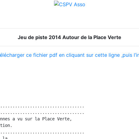
Jeu de piste 2014 Autour de la Place Verte
charger ce fichier pdf en cliquant sur cette ligne ,puis l’
..................................

..................................

nnes a vu sur la Place Verte,

tion.

..................................

 la
