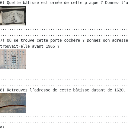
........................................................
........................................................
7) Où se trouve cette porte cochère ? Donnez son adresse
........................................................
........................................................
........................................................
........................................................
9)
