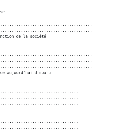
........................................

........................................

nction de la société

........................................

........................................

........................................

ce aujourd’hui disparu

..................................

..................................

..................................

..................................

..................................
