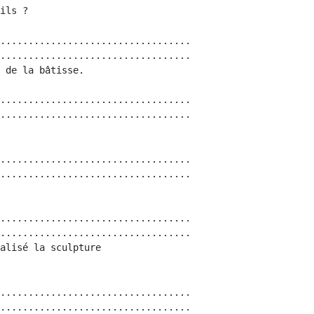
..................................

..................................

..................................

..................................

..................................

..................................

..................................

..................................

alisé la sculpture

..................................

..................................
