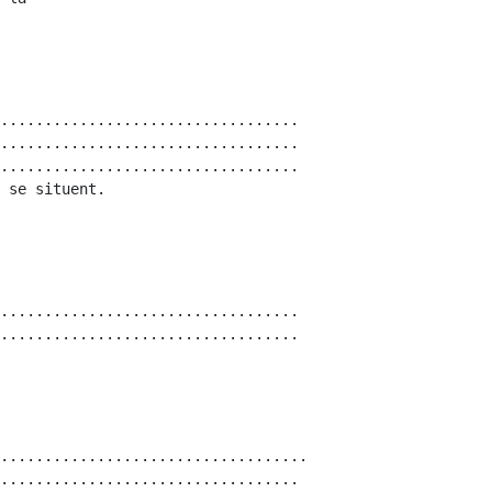
..................................

..................................

..................................

..................................

..................................

...................................

..................................
