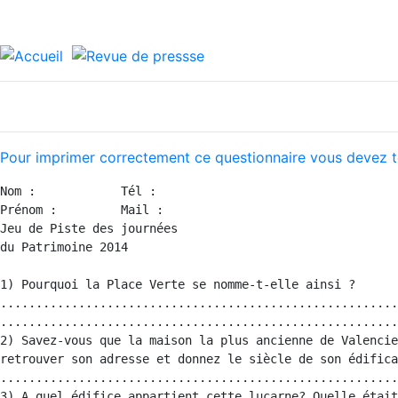
Pour imprimer correctement ce questionnaire vous devez télé
Nom :            Tél :

Prénom :         Mail :

Jeu de Piste des journées

du Patrimoine 2014

1) Pourquoi la Place Verte se nomme-t-elle ainsi ?  

........................................................
........................................................
2) Savez-vous que la maison la plus ancienne de Valencie
retrouver son adresse et donnez le siècle de son édifica
........................................................
3) A quel édifice appartient cette lucarne? Quelle était